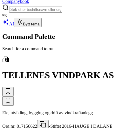
Companybook
⌘
K
AI
Bytt tema
Command Palette
Search for a command to run...
TELLENES VINDPARK AS
Eie, utvikling, bygging og drift av vindkraftanlegg.
Org.nr:
817156622
•
Stiftet
2016
•
HAUGE I DALANE