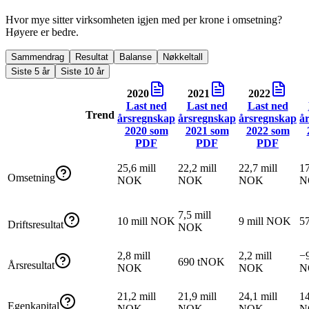
Hvor mye sitter virksomheten igjen med per krone i omsetning?
Høyere er bedre.
Sammendrag
Resultat
Balanse
Nøkkeltall
Siste 5 år
Siste 10 år
2020
2021
2022
Last ned
Last ned
Last ned
Trend
årsregnskap
årsregnskap
årsregnskap
å
2020
som
2021
som
2022
som
PDF
PDF
PDF
25,6 mill
22,2 mill
22,7 mill
17
Omsetning
NOK
NOK
NOK
N
7,5 mill
10 mill NOK
9 mill NOK
5
Driftsresultat
NOK
2,8 mill
2,2 mill
−9
690 tNOK
Årsresultat
NOK
NOK
N
21,2 mill
21,9 mill
24,1 mill
14
Egenkapital
NOK
NOK
NOK
N