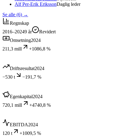
Alf Per-Erik Eriksson
Daglig leder
Se alle (6)
→
Regnskap
2016–2024
9
år
Revidert
Omsetning
2024
211,3 mill
+1086,8 %
Driftsresultat
2024
−530 t
−191,7 %
Egenkapital
2024
720,1 mill
+4740,8 %
EBITDA
2024
120 t
+1009,5 %