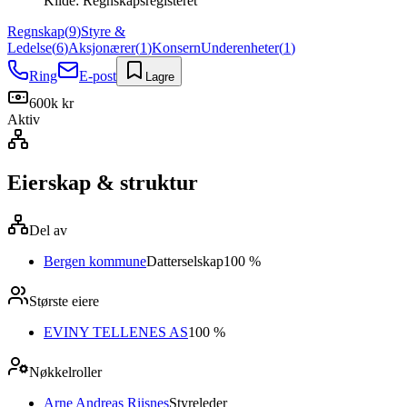
Kilde:
Regnskapsregisteret
Regnskap
(
9
)
Styre &
Ledelse
(
6
)
Aksjonærer
(
1
)
Konsern
Underenheter
(
1
)
Ring
E-post
Lagre
600k kr
Aktiv
Eierskap & struktur
Del av
Bergen kommune
Datterselskap
100 %
Største eiere
EVINY TELLENES AS
100 %
Nøkkelroller
Arne Andreas Riisnes
Styreleder