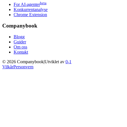
beta
For AI-agenter
Konkurrentanalyse
Chrome Extension
Companybook
Blogg
Guider
Om oss
Kontakt
©
2026
Companybook
|
Utviklet av
0-1
Vilkår
Personvern