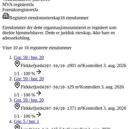
MVA-registrert
Ja
Foretaksregisteret
Ja
Registrert eiendomseierskap
16
eiendom
mer
Eiendommer der dette organisasjonsnummeret er registrert som
direkte hjemmelshaver. Dette er juridisk eierskap, ikke bare en
adressekobling.
Viser
10
av
16
registrerte eiendommer
Gnr.
59
/ bnr.
20
Flekkefjord
901 m²
Kontrollert
3. aug. 2026
4207-59/20-2
1/1 · 100 %
Gnr.
59
/ bnr.
20
Flekkefjord
29 m²
Kontrollert
3. aug. 2026
4207-59/20-3
1/1 · 100 %
Gnr.
59
/ bnr.
20
Flekkefjord
371 m²
Kontrollert
3. aug. 2026
4207-59/20-1
1/1 · 100 %
Gnr.
5
/ bnr.
1