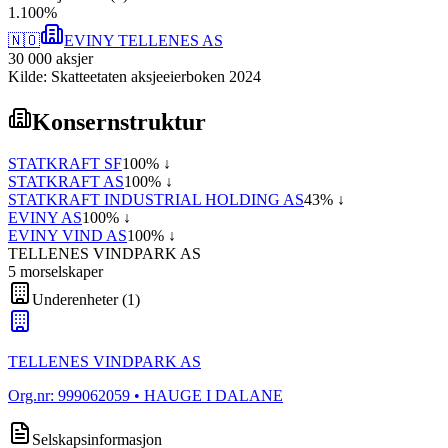
1
.
100
%
🇳🇴
EVINY TELLENES AS
30 000
aksjer
Kilde: Skatteetaten aksjeeierboken 2024
Konsernstruktur
STATKRAFT SF
100
% ↓
STATKRAFT AS
100
% ↓
STATKRAFT INDUSTRIAL HOLDING AS
43
% ↓
EVINY AS
100
% ↓
EVINY VIND AS
100
% ↓
TELLENES VINDPARK AS
5
morselskap
er
Underenheter
(
1
)
TELLENES VINDPARK AS
Org.nr:
999062059
• HAUGE I DALANE
Selskapsinformasjon