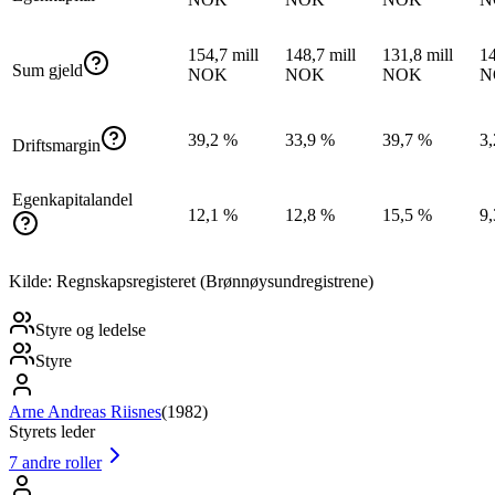
154,7 mill
148,7 mill
131,8 mill
14
Sum gjeld
NOK
NOK
NOK
N
39,2 %
33,9 %
39,7 %
3
Driftsmargin
Egenkapitalandel
12,1 %
12,8 %
15,5 %
9
Kilde: Regnskapsregisteret (Brønnøysundregistrene)
Styre og ledelse
Styre
Arne Andreas Riisnes
(
1982
)
Styrets leder
7
andre roller