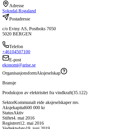
Adresse
Sokndal
,
Rogaland
Postadresse
c/o Eviny AS, Postboks 7050
5020
BERGEN
Telefon
+46104507100
E-post
ekonomi@arise.se
Organisasjonsform
Aksjeselskap
Bransje
Produksjon av elektrisitet fra vindkraft
(
35.122
)
Sektor
Kommunalt eide aksjeselskaper mv.
Aksjekapital
600 000 kr
Status
Aktiv
Stiftet
4. mai 2016
Registrert
12. mai 2016
Vedtektsdato
19. juni 2019