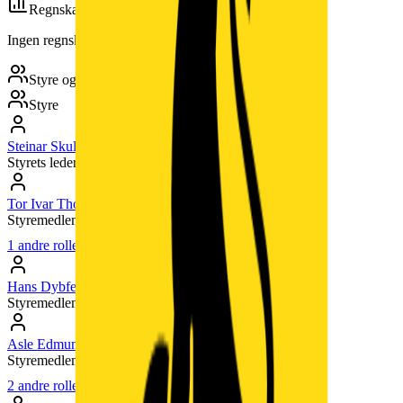
Regnskap
Ingen regnskapsdata tilgjengelig.
Styre og ledelse
Styre
Steinar Skulbru
(
1950
)
Styrets leder
Tor Ivar Thomassen
(
1951
)
Styremedlem
1
andre roller
Hans Dybfest
(
1951
)
Styremedlem
Asle Edmund Eriksen
(
1964
)
Styremedlem
2
andre roller