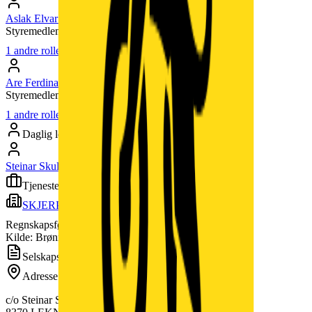
Aslak Elvar Riise
(
1947
)
Styremedlem
1
andre roller
Are Ferdinand Sletteng
(
1944
)
Styremedlem
1
andre roller
Daglig leder
Steinar Skulbru
(
1950
)
Tjenesteytere
SKJERPEN REGNSKAP AS
Regnskapsfører
Kilde: Brønnøysundregistrene
Selskapsinformasjon
Adresse
c/o Steinar Skulbru, Hagskarveien 73