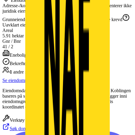
Eiendom ved virksomhetsadressen
Adresse-/koordinatkobling fra Matrikkelen; dette dokumenterer ikke
juridisk eierskap.
Grunneiendom
Vestvågøy
Jordskifte krevd
1860-41/2-0
Uavklart eierskap
Areal
5.91 hektar
Gnr / Bnr
41
/
2
Enebolig
(
Tatt i bruk
)
Bekreftet bygg
1
andre selskap
registrert på samme eiendom
Se eiendommen i detalj
Eiendomsdata fra Kartverket Matrikkelen via Geonorge. Koblingen
baseres på spatial join (selskapets geocodede koordinat ligger inni
eiendomsgrensen) — kan inkludere naboeiendommer hvis
koordinatet er upresist.
Verktøy
Søk domener hos Norid