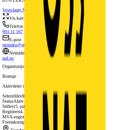
8370
LEKNES
Vestvågøy
,
Nordland
Vis kart
Telefon
901 11 167
E-post
steinsku@start.no
Nettside
naf.no
Organisasjonsform
Forening/lag/innretning
Bransje
Aktiviteter i andre medlemsorganisasjoner ellers
(
94.992
)
Sektor
Ideelle organisasjoner
Status
Aktiv
Stiftet
15. juli 1932
Registrert
4. des. 2013
MVA-registrert
Nei
Foretaksregisteret
Nei