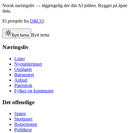
Norsk næringsliv — tilgjengelig der din AI jobber. Bygget på åpne
data.
Et prosjekt fra
D&CO
Bytt tema
Bytt tema
Næringsliv
Lister
Nyetableringer
Opphørte
Børsnotert
Anbud
Patentsok
Fylker og kommuner
Det offentlige
Staten
Stortinget
Regjeringen
Politikere