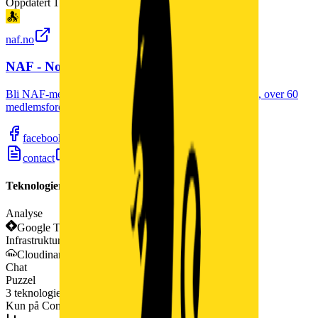
Oppdatert
1. jan. 2026
naf.no
NAF - Norges Automobil-Forbund | NAF
Bli NAF-medlem – 24/7 veihjelp i Europa, advokathjelp, over 60
medlemsfordeler og objektive biltester.
facebook
linkedin
instagram
contact
privacy
Teknologier
Analyse
Google Tag Manager
Infrastruktur
Cloudinary
Chat
Puzzel
3
teknologier
oppdaget
Kun på Companybook