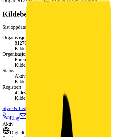
Org.nr:
812793772
•
Stiftet
1932
•
LEKNES
Kildebelagte fakta
Sist oppdatert:
4. august 2026
Organisasjonsnummer
812793772
Kilde:
Enhetsregisteret
Organisasjonsform
Forening/lag/innretning
Kilde:
Enhetsregisteret
Status
Aktiv
Kilde:
Enhetsregisteret
Registrert
4. desember 2013
Kilde:
Enhetsregisteret
Styre & Ledelse
(
8
)
Ring
E-post
Nettside
Kart
Lagre
Aktiv
Digitalt