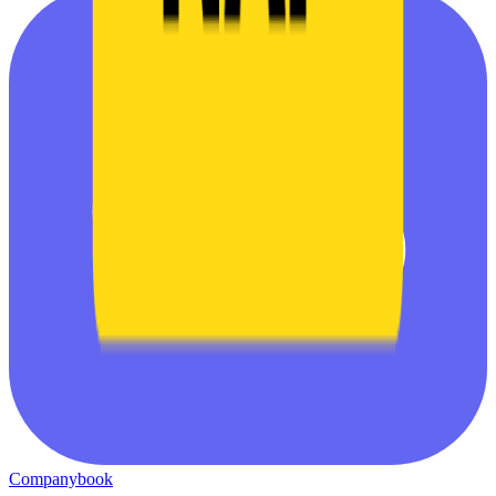
CB
Companybook