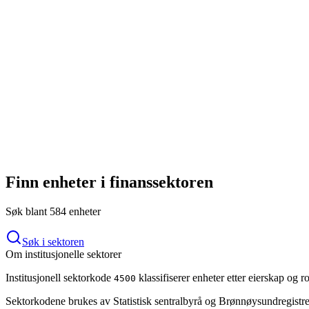
Geografisk fordeling
Topp 10 kommuner
Alternative investeringsfond (aif) som ikke er verdipapirfond
584
Finn enheter i finanssektoren
Søk blant
584
enheter
Søk i sektoren
Om institusjonelle sektorer
Institusjonell sektorkode
klassifiserer enheter etter eierskap o
4500
Sektorkodene brukes av Statistisk sentralbyrå og Brønnøysundregistrene