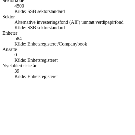
Sektorkode
4500
Kilde:
SSB sektorstandard
Sektor
Alternative investeringsfond (AIF) unntatt verdipapirfond
Kilde:
SSB sektorstandard
Enheter
584
Kilde:
Enhetsregisteret/Companybook
Ansatte
0
Kilde:
Enhetsregisteret
Nyetablert siste år
39
Kilde:
Enhetsregisteret
584
Alternative investeringsfond
Private equity, hedgefond og venture capital
151 mrd NOK
Forvaltningskapital