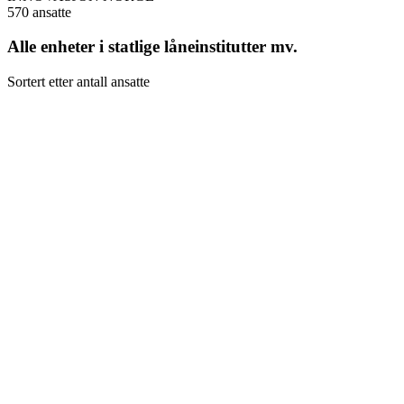
570
ansatte
Alle enheter i
statlige låneinstitutter mv.
Sortert etter antall ansatte
INNOVASJON NORGE
Annen kredittgivning
570
Annet foretak iflg. særskilt lov
STATENS LÅNEKASSE FOR UTDANNING
Annen kredittgivning
428
Organisasjonsledd
HUSBANKEN
Annen kredittgivning
360
Organisasjonsledd