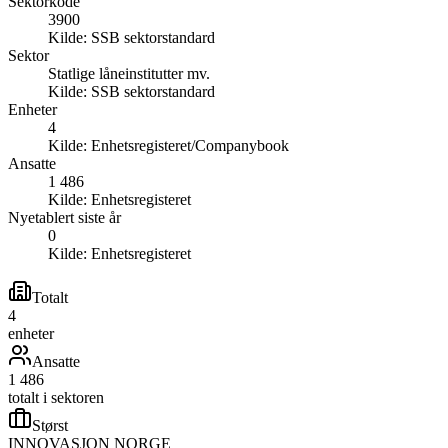
Sektorkode
3900
Kilde:
SSB sektorstandard
Sektor
Statlige låneinstitutter mv.
Kilde:
SSB sektorstandard
Enheter
4
Kilde:
Enhetsregisteret/Companybook
Ansatte
1 486
Kilde:
Enhetsregisteret
Nyetablert siste år
0
Kilde:
Enhetsregisteret
Totalt
4
enheter
Ansatte
1 486
totalt i sektoren
Størst
INNOVASJON NORGE