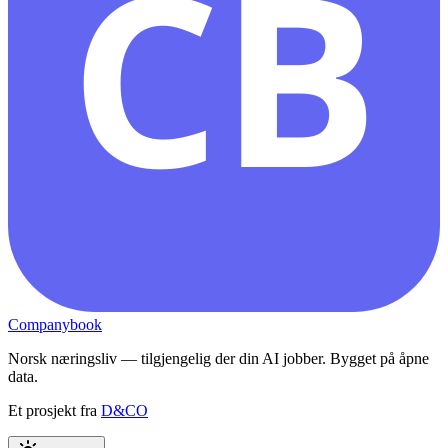
CB
Companybook
Norsk næringsliv — tilgjengelig der din AI jobber. Bygget på åpne
data.
Et prosjekt fra
D&CO