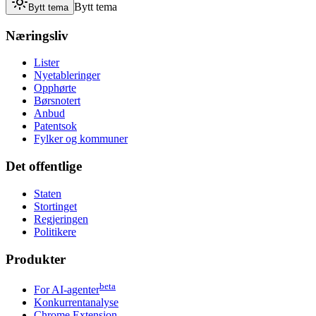
Bytt tema
Bytt tema
Næringsliv
Lister
Nyetableringer
Opphørte
Børsnotert
Anbud
Patentsok
Fylker og kommuner
Det offentlige
Staten
Stortinget
Regjeringen
Politikere
Produkter
beta
For AI-agenter
Konkurrentanalyse
Chrome Extension