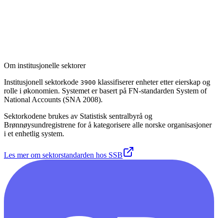
NORFUND
Egeninvesteringsselskaper i finansielle konsern og for offentlig
forvaltning
128
Annet foretak iflg. særskilt lov
Om institusjonelle sektorer
Institusjonell sektorkode
klassifiserer enheter etter eierskap og
3900
rolle i økonomien. Systemet er basert på FN-standarden System of
National Accounts (SNA 2008).
Sektorkodene brukes av Statistisk sentralbyrå og
Brønnøysundregistrene for å kategorisere alle norske organisasjoner
i et enhetlig system.
Les mer om sektorstandarden hos SSB