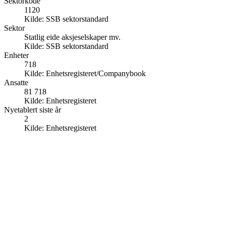
Sektorkode
1120
Kilde:
SSB sektorstandard
Sektor
Statlig eide aksjeselskaper mv.
Kilde:
SSB sektorstandard
Enheter
718
Kilde:
Enhetsregisteret/Companybook
Ansatte
81 718
Kilde:
Enhetsregisteret
Nyetablert siste år
2
Kilde:
Enhetsregisteret
718
Statlig eide aksjeselskaper
Equinor, Posten, Vy og andre statlige merkevarer
82k
Ansatte totalt