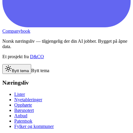
Companybook
Norsk næringsliv — tilgjengelig der din AI jobber. Bygget på åpne
data.
Et prosjekt fra
D&CO
Bytt tema
Bytt tema
Næringsliv
Lister
Nyetableringer
Opphørte
Børsnotert
Anbud
Patentsok
Fylker og kommuner