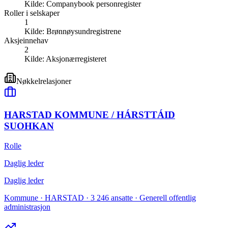
Kilde:
Companybook personregister
Roller i selskaper
1
Kilde:
Brønnøysundregistrene
Aksjeinnehav
2
Kilde:
Aksjonærregisteret
Nøkkelrelasjoner
HARSTAD KOMMUNE / HÁRSTTÁID
SUOHKAN
Rolle
Daglig leder
Daglig leder
Kommune · HARSTAD · 3 246 ansatte · Generell offentlig
administrasjon