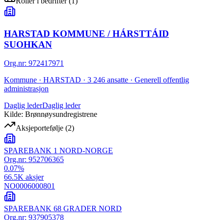
Roller i bedrifter
(
1
)
HARSTAD KOMMUNE / HÁRSTTÁID
SUOHKAN
Org.nr
:
972417971
Kommune · HARSTAD · 3 246 ansatte · Generell offentlig
administrasjon
Daglig leder
Daglig leder
Kilde: Brønnøysundregistrene
Aksjeportefølje
(
2
)
SPAREBANK 1 NORD-NORGE
Org.nr:
952706365
0.07
%
66.5K
aksjer
NO0006000801
SPAREBANK 68 GRADER NORD
Org.nr:
937905378