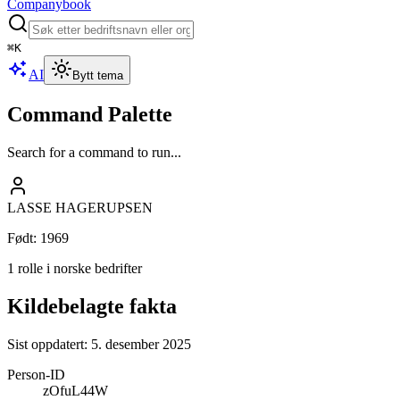
Companybook
⌘
K
AI
Bytt tema
Command Palette
Search for a command to run...
LASSE HAGERUPSEN
Født
:
1969
1 rolle i norske bedrifter
Kildebelagte fakta
Sist oppdatert:
5. desember 2025
Person-ID
zOfuL44W