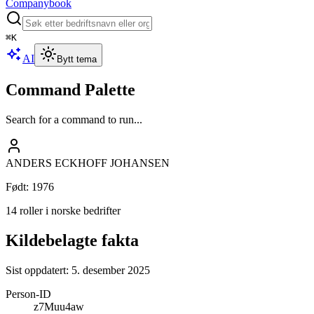
Companybook
⌘
K
AI
Bytt tema
Command Palette
Search for a command to run...
ANDERS ECKHOFF JOHANSEN
Født
:
1976
14 roller i norske bedrifter
Kildebelagte fakta
Sist oppdatert:
5. desember 2025
Person-ID
z7Muu4aw