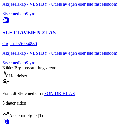
Aksjeselskap · VESTBY · Utleie av egen eller leid fast eiendom
Styremedlem
Styre
SLETTAVEIEN 21 AS
Org.nr
:
926284886
Aksjeselskap · VESTBY · Utleie av egen eller leid fast eiendom
Styremedlem
Styre
Kilde: Brønnøysundregistrene
Hendelser
Fratrådt Styremedlem
i
SON DRIFT AS
5 dager siden
Aksjeportefølje
(
1
)