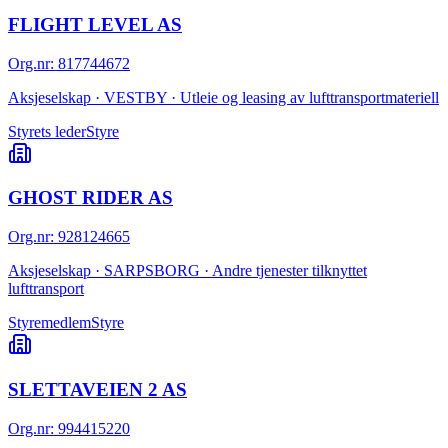
FLIGHT LEVEL AS
Org.nr
:
817744672
Aksjeselskap · VESTBY · Utleie og leasing av lufttransportmateriell
Styrets leder
Styre
GHOST RIDER AS
Org.nr
:
928124665
Aksjeselskap · SARPSBORG · Andre tjenester tilknyttet
lufttransport
Styremedlem
Styre
SLETTAVEIEN 2 AS
Org.nr
:
994415220