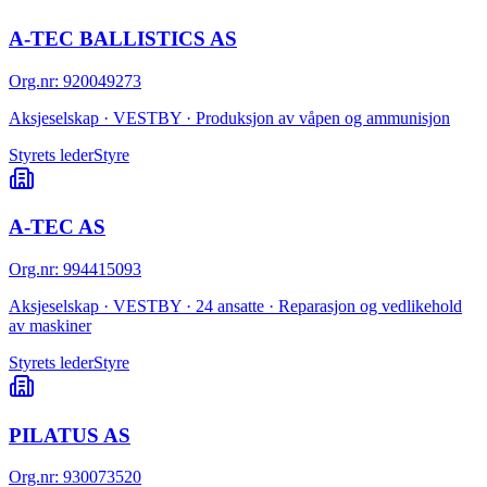
A-TEC BALLISTICS AS
Org.nr
:
920049273
Aksjeselskap · VESTBY · Produksjon av våpen og ammunisjon
Styrets leder
Styre
A-TEC AS
Org.nr
:
994415093
Aksjeselskap · VESTBY · 24 ansatte · Reparasjon og vedlikehold
av maskiner
Styrets leder
Styre
PILATUS AS
Org.nr
:
930073520