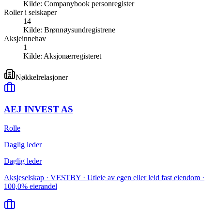
Kilde:
Companybook personregister
Roller i selskaper
14
Kilde:
Brønnøysundregistrene
Aksjeinnehav
1
Kilde:
Aksjonærregisteret
Nøkkelrelasjoner
AEJ INVEST AS
Rolle
Daglig leder
Daglig leder
Aksjeselskap · VESTBY · Utleie av egen eller leid fast eiendom ·
100,0% eierandel