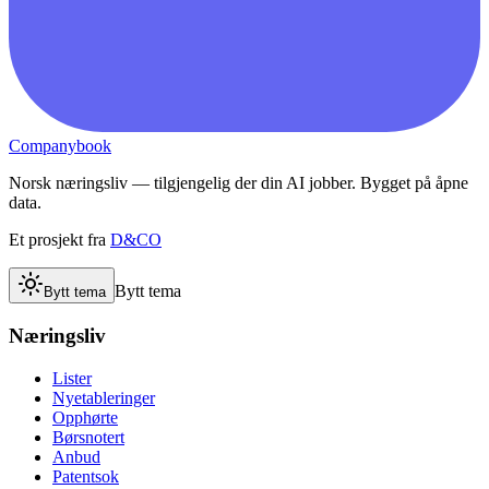
Companybook
Norsk næringsliv — tilgjengelig der din AI jobber. Bygget på åpne
data.
Et prosjekt fra
D&CO
Bytt tema
Bytt tema
Næringsliv
Lister
Nyetableringer
Opphørte
Børsnotert
Anbud
Patentsok