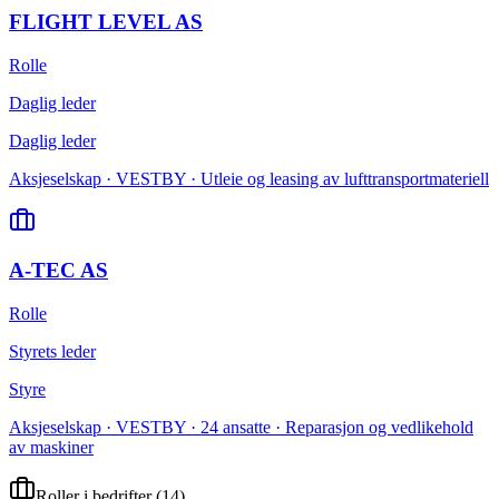
FLIGHT LEVEL AS
Rolle
Daglig leder
Daglig leder
Aksjeselskap · VESTBY · Utleie og leasing av lufttransportmateriell
A-TEC AS
Rolle
Styrets leder
Styre
Aksjeselskap · VESTBY · 24 ansatte · Reparasjon og vedlikehold
av maskiner
Roller i bedrifter
(
14
)