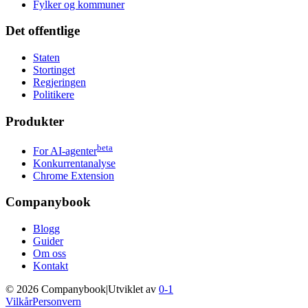
Fylker og kommuner
Det offentlige
Staten
Stortinget
Regjeringen
Politikere
Produkter
beta
For AI-agenter
Konkurrentanalyse
Chrome Extension
Companybook
Blogg
Guider
Om oss
Kontakt
©
2026
Companybook
|
Utviklet av
0-1
Vilkår
Personvern