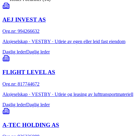
AEJ INVEST AS
Org.nr
:
994266632
Aksjeselskap · VESTBY · Utleie av egen eller leid fast eiendom
Daglig leder
Daglig leder
FLIGHT LEVEL AS
Org.nr
:
817744672
Aksjeselskap · VESTBY · Utleie og leasing av lufttransportmateriell
Daglig leder
Daglig leder
A-TEC HOLDING AS