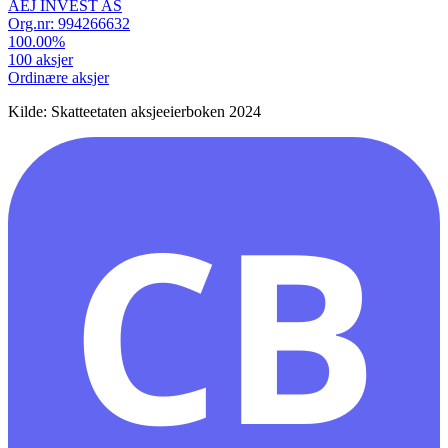
AEJ INVEST AS
Org.nr:
994266632
100.00
%
100
aksjer
Ordinære aksjer
Kilde: Skatteetaten aksjeeierboken 2024
CB