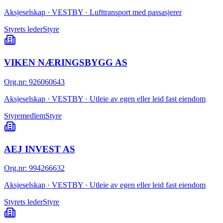
Aksjeselskap · VESTBY · Lufttransport med passasjerer
Styrets leder
Styre
VIKEN NÆRINGSBYGG AS
Org.nr
:
926060643
Aksjeselskap · VESTBY · Utleie av egen eller leid fast eiendom
Styremedlem
Styre
AEJ INVEST AS
Org.nr
:
994266632
Aksjeselskap · VESTBY · Utleie av egen eller leid fast eiendom
Styrets leder
Styre