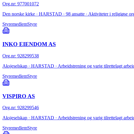
Org.nr
:
977001072
Den norske kirke · HARSTAD · 98 ansatte · Aktiviteter i religiøse or
Styremedlem
Styre
INKO EIENDOM AS
Org.nr
:
928299538
Aksjeselskap · HARSTAD · Arbeidstrening og varig tilrettelagt arbei
Styremedlem
Styre
VISPIRO AS
Org.nr
:
928299546
Aksjeselskap · HARSTAD · Arbeidstrening og varig tilrettelagt arbei
Styremedlem
Styre