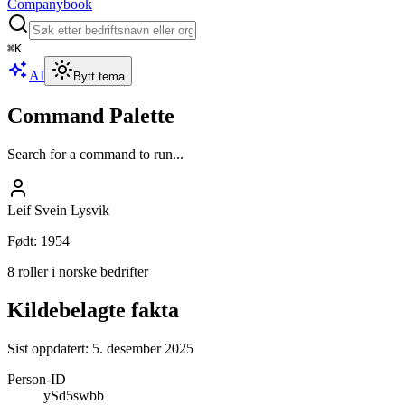
Companybook
⌘
K
AI
Bytt tema
Command Palette
Search for a command to run...
Leif Svein Lysvik
Født
:
1954
8 roller i norske bedrifter
Kildebelagte fakta
Sist oppdatert:
5. desember 2025
Person-ID
ySd5swbb