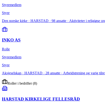
Styremedlem
Styre
Den norske kirke · HARSTAD · 98 ansatte · Aktiviteter i religiøse or
INKO AS
Rolle
Styremedlem
Styre
Aksjeselskap · HARSTAD · 28 ansatte · Arbeidstrening og varig tilret
Roller i bedrifter
(
8
)
HARSTAD KIRKELIGE FELLESRÅD