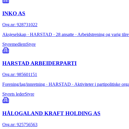
INKO AS
Org.nr
:
928731022
Aksjeselskap · HARSTAD · 28 ansatte · Arbeidstrening og varig tilret
Styremedlem
Styre
HARSTAD ARBEIDERPARTI
Org.nr
:
985601151
Forening/lag/innretning · HARSTAD · Aktiviteter i partipolitiske org
Styrets leder
Styre
HÅLOGALAND KRAFT HOLDING AS
Org.nr
:
925756563