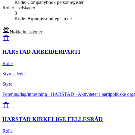
Kilde:
Companybook personregister
Roller i selskaper
8
Kilde:
Brønnøysundregistrene
Nøkkelrelasjoner
HARSTAD ARBEIDERPARTI
Rolle
Styrets leder
Styre
Forening/lag/innretning · HARSTAD · Aktiviteter i partipolitiske org
HARSTAD KIRKELIGE FELLESRÅD
Rolle