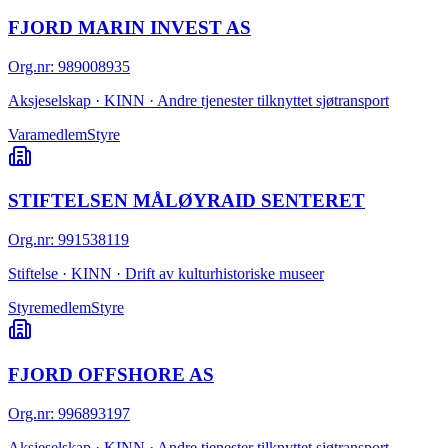
FJORD MARIN INVEST AS
Org.nr
:
989008935
Aksjeselskap · KINN · Andre tjenester tilknyttet sjøtransport
Varamedlem
Styre
STIFTELSEN MÅLØYRAID SENTERET
Org.nr
:
991538119
Stiftelse · KINN · Drift av kulturhistoriske museer
Styremedlem
Styre
FJORD OFFSHORE AS
Org.nr
:
996893197
Aksjeselskap · KINN · Andre tjenester tilknyttet sjøtransport