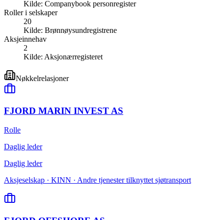
Kilde:
Companybook personregister
Roller i selskaper
20
Kilde:
Brønnøysundregistrene
Aksjeinnehav
2
Kilde:
Aksjonærregisteret
Nøkkelrelasjoner
FJORD MARIN INVEST AS
Rolle
Daglig leder
Daglig leder
Aksjeselskap · KINN · Andre tjenester tilknyttet sjøtransport