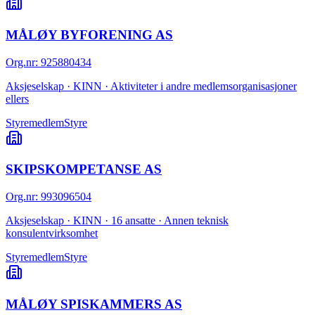
MÅLØY BYFORENING AS
Org.nr
:
925880434
Aksjeselskap · KINN · Aktiviteter i andre medlemsorganisasjoner
ellers
Styremedlem
Styre
SKIPSKOMPETANSE AS
Org.nr
:
993096504
Aksjeselskap · KINN · 16 ansatte · Annen teknisk
konsulentvirksomhet
Styremedlem
Styre
MÅLØY SPISKAMMERS AS