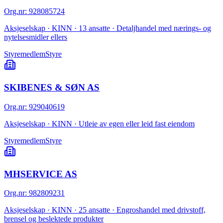
Org.nr
:
928085724
Aksjeselskap · KINN · 13 ansatte · Detaljhandel med nærings- og
nytelsesmidler ellers
Styremedlem
Styre
SKIBENES & SØN AS
Org.nr
:
929040619
Aksjeselskap · KINN · Utleie av egen eller leid fast eiendom
Styremedlem
Styre
MHSERVICE AS
Org.nr
:
982809231
Aksjeselskap · KINN · 25 ansatte · Engroshandel med drivstoff,
brensel og beslektede produkter