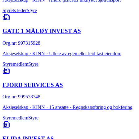
Styrets leder
Styre
GATE 1 MÅLØY INVEST AS
Org.nr
:
997315928
Aksjeselskap · KINN · Utleie av egen eller leid fast eiendom
Styremedlem
Styre
FJORD SERVICES AS
Org.nr
:
999578748
Aksjeselskap · KINN · 15 ansatte · Regnskapsføring og bokføring
Styremedlem
Styre
ELIDA INVEST AS