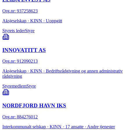
Org.nr
:
937258623
Aksjeselskap · KINN · Uoppgitt
Styrets leder
Styre
INNOVATITT AS
Org.nr
:
912090213
Aksjeselskap · KINN · Bedriftsrådgivning og annen administrativ
rådgivning
Styremedlem
Styre
NORDFJORD HAVN IKS
Org.nr
:
884276012
Interkommunalt selskap · KINN · 17 ansatte · Andre tjenester