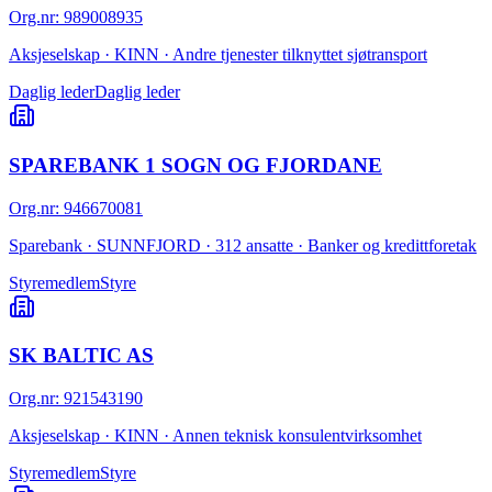
Org.nr
:
989008935
Aksjeselskap · KINN · Andre tjenester tilknyttet sjøtransport
Daglig leder
Daglig leder
SPAREBANK 1 SOGN OG FJORDANE
Org.nr
:
946670081
Sparebank · SUNNFJORD · 312 ansatte · Banker og kredittforetak
Styremedlem
Styre
SK BALTIC AS
Org.nr
:
921543190
Aksjeselskap · KINN · Annen teknisk konsulentvirksomhet
Styremedlem
Styre