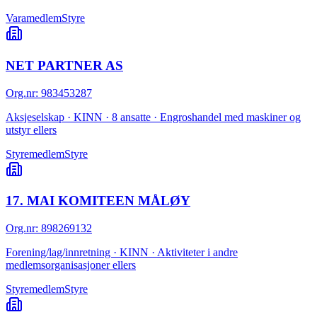
Varamedlem
Styre
NET PARTNER AS
Org.nr
:
983453287
Aksjeselskap · KINN · 8 ansatte · Engroshandel med maskiner og
utstyr ellers
Styremedlem
Styre
17. MAI KOMITEEN MÅLØY
Org.nr
:
898269132
Forening/lag/innretning · KINN · Aktiviteter i andre
medlemsorganisasjoner ellers
Styremedlem
Styre