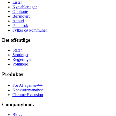
Lister
Nyetableringer
Opphørte
Børsnotert
Anbud
Patentsok
Fylker og kommuner
Det offentlige
Staten
Stortinget
Regjeringen
Politikere
Produkter
beta
For AI-agenter
Konkurrentanalyse
Chrome Extension
Companybook
Blogg