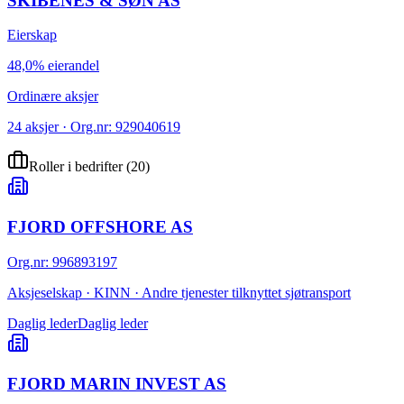
SKIBENES & SØN AS
Eierskap
48,0% eierandel
Ordinære aksjer
24 aksjer · Org.nr: 929040619
Roller i bedrifter
(
20
)
FJORD OFFSHORE AS
Org.nr
:
996893197
Aksjeselskap · KINN · Andre tjenester tilknyttet sjøtransport
Daglig leder
Daglig leder
FJORD MARIN INVEST AS