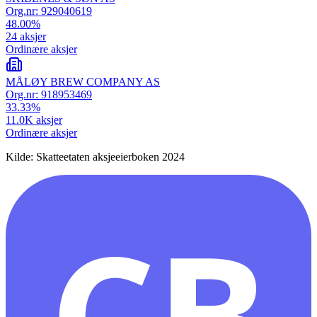
Org.nr:
929040619
48.00
%
24
aksjer
Ordinære aksjer
MÅLØY BREW COMPANY AS
Org.nr:
918953469
33.33
%
11.0K
aksjer
Ordinære aksjer
Kilde: Skatteetaten aksjeeierboken 2024
CB