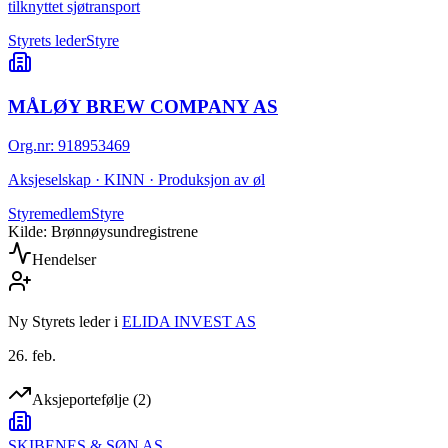
tilknyttet sjøtransport
Styrets leder
Styre
MÅLØY BREW COMPANY AS
Org.nr
:
918953469
Aksjeselskap · KINN · Produksjon av øl
Styremedlem
Styre
Kilde: Brønnøysundregistrene
Hendelser
Ny Styrets leder
i
ELIDA INVEST AS
26. feb.
Aksjeportefølje
(
2
)
SKIBENES & SØN AS