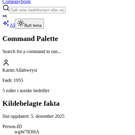
Companybook
⌘
K
AI
Bytt tema
Command Palette
Search for a command to run...
Karim Allahweysi
Født
:
1955
5 roller i norske bedrifter
Kildebelagte fakta
Sist oppdatert:
5. desember 2025
Person-ID
wgW7lOHA