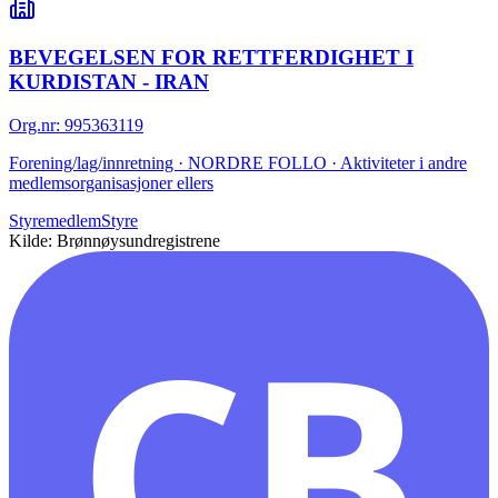
BEVEGELSEN FOR RETTFERDIGHET I
KURDISTAN - IRAN
Org.nr
:
995363119
Forening/lag/innretning · NORDRE FOLLO · Aktiviteter i andre
medlemsorganisasjoner ellers
Styremedlem
Styre
Kilde: Brønnøysundregistrene
CB