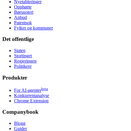
Nyetableringer
Opphørte
Børsnotert
Anbud
Patentsok
Fylker og kommuner
Det offentlige
Staten
Stortinget
Regjeringen
Politikere
Produkter
beta
For AI-agenter
Konkurrentanalyse
Chrome Extension
Companybook
Blogg
Guider