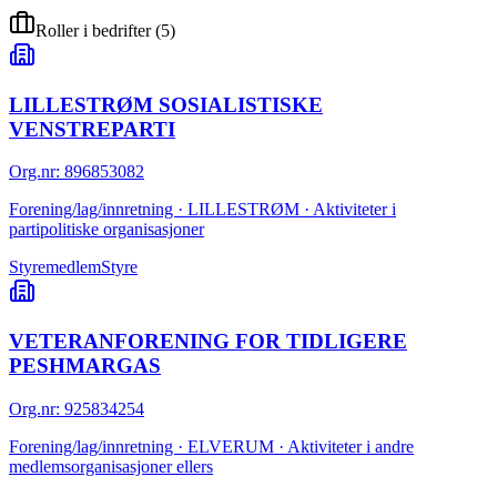
Roller i bedrifter
(
5
)
LILLESTRØM SOSIALISTISKE
VENSTREPARTI
Org.nr
:
896853082
Forening/lag/innretning · LILLESTRØM · Aktiviteter i
partipolitiske organisasjoner
Styremedlem
Styre
VETERANFORENING FOR TIDLIGERE
PESHMARGAS
Org.nr
:
925834254
Forening/lag/innretning · ELVERUM · Aktiviteter i andre
medlemsorganisasjoner ellers