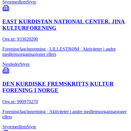
Styremedlem
Styre
EAST KURDISTAN NATIONAL CENTER, JINA
KULTURFORENING
Org.nr
:
933020290
Forening/lag/innretning · LILLESTRØM · Aktiviteter i andre
medlemsorganisasjoner ellers
Nestleder
Styre
DEN KURDISKE FREMSKRITTS KULTUR
FORENING I NORGE
Org.nr
:
990970270
Forening/lag/innretning · Aktiviteter i andre medlemsorganisasjoner
ellers
Styremedlem
Styre