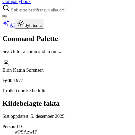
Companybook
⌘
K
AI
Bytt tema
Command Palette
Search for a command to run...
Eirin Katrin Sørensen
Født
:
1977
1 rolle i norske bedrifter
Kildebelagte fakta
Sist oppdatert:
5. desember 2025
Person-ID
wPSAzwIF