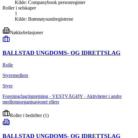
Kilde:
Companybook personregister
Roller i selskaper
1
Kilde:
Brønnøysundregistrene
Nøkkelrelasjoner
BALLSTAD UNGDOMS- OG IDRETTSLAG
Rolle
Styremedlem
Styre
Forening/lag/innretning · VESTVÅGØY · Aktiviteter i andre
medlemsorganisasjoner ellers
Roller i bedrifter
(
1
)
BALLSTAD UNGDOMS- OG IDRETTSLAG