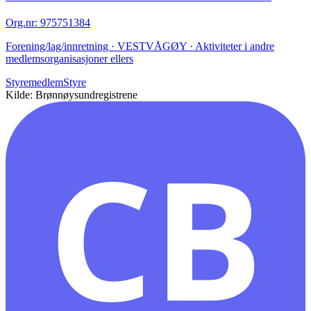
Org.nr
:
975751384
Forening/lag/innretning · VESTVÅGØY · Aktiviteter i andre
medlemsorganisasjoner ellers
Styremedlem
Styre
Kilde: Brønnøysundregistrene
CB