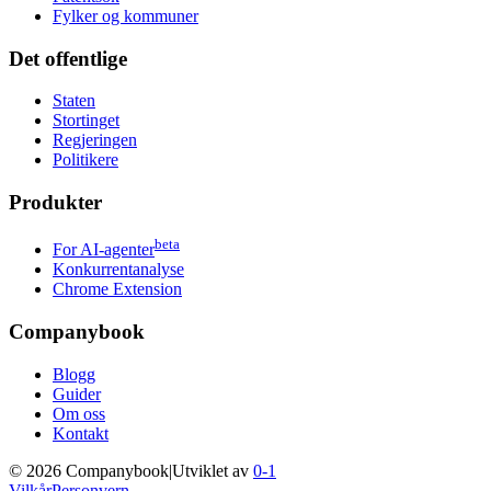
Fylker og kommuner
Det offentlige
Staten
Stortinget
Regjeringen
Politikere
Produkter
beta
For AI-agenter
Konkurrentanalyse
Chrome Extension
Companybook
Blogg
Guider
Om oss
Kontakt
©
2026
Companybook
|
Utviklet av
0-1
Vilkår
Personvern