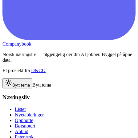
Companybook
Norsk næringsliv — tilgjengelig der din AI jobber. Bygget på åpne
data.
Et prosjekt fra
D&CO
Bytt tema
Bytt tema
Næringsliv
Lister
Nyetableringer
Opphørte
Børsnotert
Anbud
Patentsok