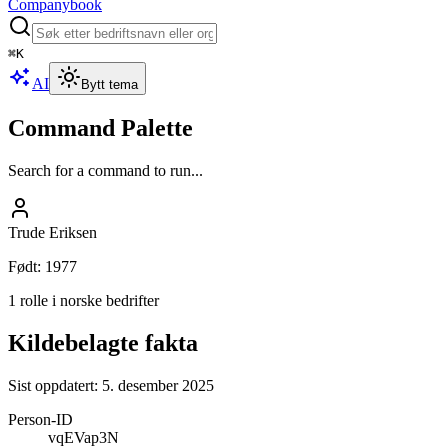
Companybook
⌘
K
AI
Bytt tema
Command Palette
Search for a command to run...
Trude Eriksen
Født
:
1977
1 rolle i norske bedrifter
Kildebelagte fakta
Sist oppdatert:
5. desember 2025
Person-ID
vqEVap3N