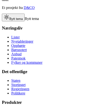
Et prosjekt fra
D&CO
Bytt tema
Bytt tema
Næringsliv
Lister
Nyetableringer
Opphørte
Børsnotert
Anbud
Patentsok
Fylker og kommuner
Det offentlige
Staten
Stortinget
Regjeringen
Politikere
Produkter