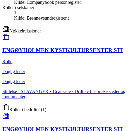
Kilde:
Companybook personregister
Roller i selskaper
1
Kilde:
Brønnøysundregistrene
Nøkkelrelasjoner
ENGØYHOLMEN KYSTKULTURSENTER STI
Rolle
Daglig leder
Daglig leder
Stiftelse · STAVANGER · 16 ansatte · Drift av historiske steder og
monumenter
Roller i bedrifter
(
1
)
ENGØYHOLMEN KYSTKULTURSENTER STI