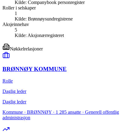
Kilde:
Companybook personregister
Roller i selskaper
1
Kilde:
Brønnøysundregistrene
Aksjeinnehav
5
Kilde:
Aksjonærregisteret
Nøkkelrelasjoner
BRØNNØY KOMMUNE
Rolle
Daglig leder
Daglig leder
Kommune · BRØNNØY · 1 285 ansatte · Generell offentlig
administrasjon