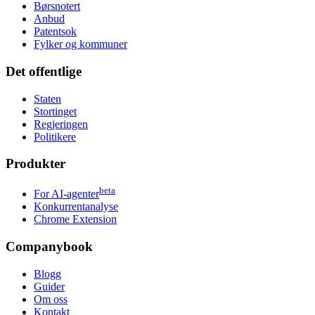
Børsnotert
Anbud
Patentsok
Fylker og kommuner
Det offentlige
Staten
Stortinget
Regjeringen
Politikere
Produkter
beta
For AI-agenter
Konkurrentanalyse
Chrome Extension
Companybook
Blogg
Guider
Om oss
Kontakt