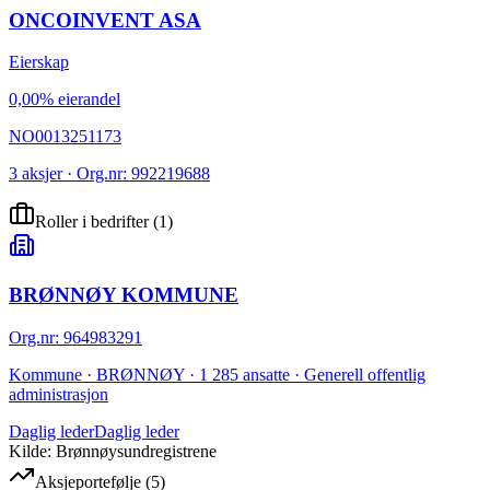
ONCOINVENT ASA
Eierskap
0,00% eierandel
NO0013251173
3 aksjer · Org.nr: 992219688
Roller i bedrifter
(
1
)
BRØNNØY KOMMUNE
Org.nr
:
964983291
Kommune · BRØNNØY · 1 285 ansatte · Generell offentlig
administrasjon
Daglig leder
Daglig leder
Kilde: Brønnøysundregistrene
Aksjeportefølje
(
5
)