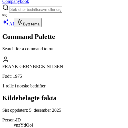
Companybook
⌘
K
AI
Bytt tema
Command Palette
Search for a command to run...
FRANK GRØNBECK NILSEN
Født
:
1975
1 rolle i norske bedrifter
Kildebelagte fakta
Sist oppdatert:
5. desember 2025
Person-ID
vnzYdQol