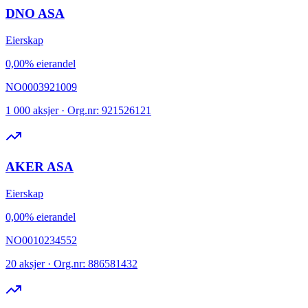
DNO ASA
Eierskap
0,00% eierandel
NO0003921009
1 000 aksjer · Org.nr: 921526121
AKER ASA
Eierskap
0,00% eierandel
NO0010234552
20 aksjer · Org.nr: 886581432