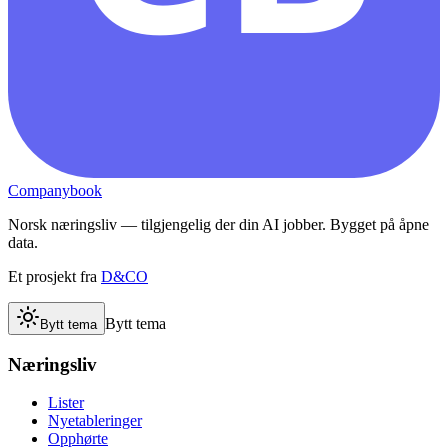
Companybook
Norsk næringsliv — tilgjengelig der din AI jobber. Bygget på åpne
data.
Et prosjekt fra
D&CO
Bytt tema
Bytt tema
Næringsliv
Lister
Nyetableringer
Opphørte