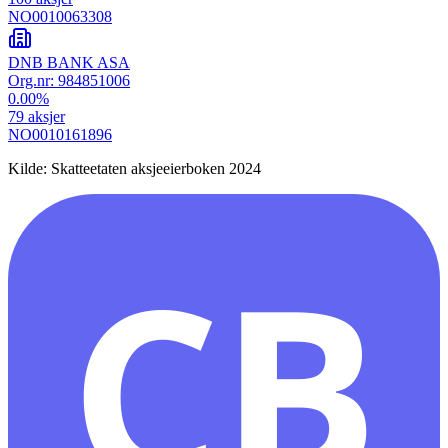
NO0010063308
DNB BANK ASA
Org.nr:
984851006
0.00
%
79
aksjer
NO0010161896
Kilde: Skatteetaten aksjeeierboken 2024
CB