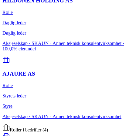
HILDONEN HOLDING AS
Rolle
Daglig leder
Daglig leder
Aksjeselskap · SKAUN · Annen teknisk konsulentvirksomhet ·
100,0% eierandel
AJAURE AS
Rolle
Styrets leder
Styre
Aksjeselskap · SKAUN · Annen teknisk konsulentvirksomhet
Roller i bedrifter
(
4
)