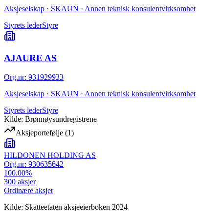
Aksjeselskap · SKAUN · Annen teknisk konsulentvirksomhet
Styrets leder
Styre
AJAURE AS
Org.nr
:
931929933
Aksjeselskap · SKAUN · Annen teknisk konsulentvirksomhet
Styrets leder
Styre
Kilde: Brønnøysundregistrene
Aksjeportefølje
(
1
)
HILDONEN HOLDING AS
Org.nr:
930635642
100.00
%
300
aksjer
Ordinære aksjer
Kilde: Skatteetaten aksjeeierboken 2024