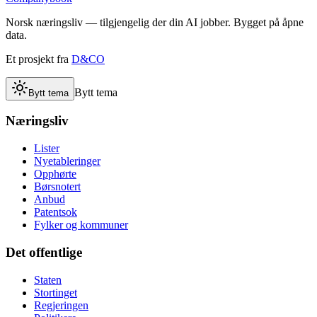
Norsk næringsliv — tilgjengelig der din AI jobber. Bygget på åpne
data.
Et prosjekt fra
D&CO
Bytt tema
Bytt tema
Næringsliv
Lister
Nyetableringer
Opphørte
Børsnotert
Anbud
Patentsok
Fylker og kommuner
Det offentlige
Staten
Stortinget
Regjeringen