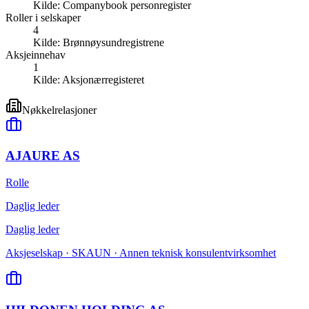
Kilde:
Companybook personregister
Roller i selskaper
4
Kilde:
Brønnøysundregistrene
Aksjeinnehav
1
Kilde:
Aksjonærregisteret
Nøkkelrelasjoner
AJAURE AS
Rolle
Daglig leder
Daglig leder
Aksjeselskap · SKAUN · Annen teknisk konsulentvirksomhet