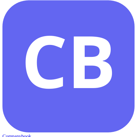
CB
Companybook