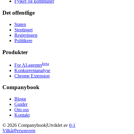
Fylker og kommuner
Det offentlige
Staten
Stortinget
Regjeringen
Politikere
Produkter
beta
For AI-agenter
Konkurrentanalyse
Chrome Extension
Companybook
Blogg
Guider
Om oss
Kontakt
©
2026
Companybook
|
Utviklet av
0-1
Vilkår
Personvern