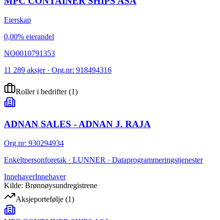
MPC CONTAINER SHIPS ASA
Eierskap
0,00% eierandel
NO0010791353
11 289 aksjer · Org.nr: 918494316
Roller i bedrifter
(
1
)
ADNAN SALES - ADNAN J. RAJA
Org.nr
:
930294934
Enkeltpersonforetak · LUNNER · Dataprogrammeringstjenester
Innehaver
Innehaver
Kilde: Brønnøysundregistrene
Aksjeportefølje
(
1
)