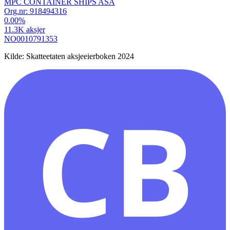
MPC CONTAINER SHIPS ASA
Org.nr:
918494316
0.00
%
11.3K
aksjer
NO0010791353
Kilde: Skatteetaten aksjeeierboken 2024
CB