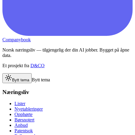
Companybook
Norsk næringsliv — tilgjengelig der din AI jobber. Bygget på åpne
data.
Et prosjekt fra
D&CO
Bytt tema
Bytt tema
Næringsliv
Lister
Nyetableringer
Opphørte
Børsnotert
Anbud
Patentsok