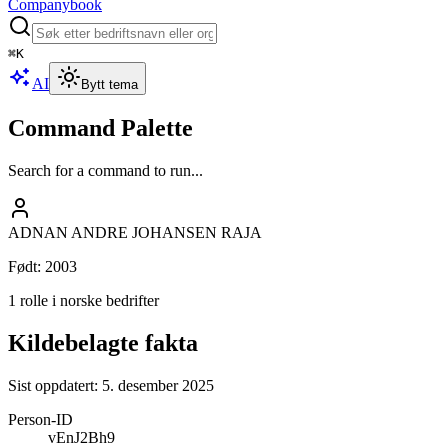
Companybook
⌘
K
AI
Bytt tema
Command Palette
Search for a command to run...
ADNAN ANDRE JOHANSEN RAJA
Født
:
2003
1 rolle i norske bedrifter
Kildebelagte fakta
Sist oppdatert:
5. desember 2025
Person-ID
vEnJ2Bh9