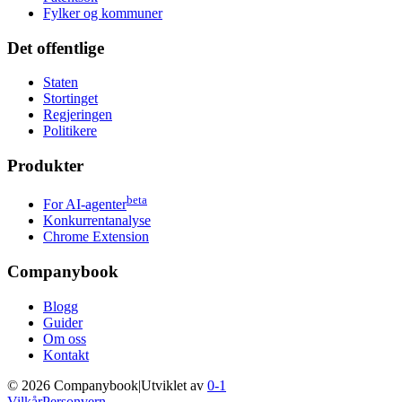
Fylker og kommuner
Det offentlige
Staten
Stortinget
Regjeringen
Politikere
Produkter
beta
For AI-agenter
Konkurrentanalyse
Chrome Extension
Companybook
Blogg
Guider
Om oss
Kontakt
©
2026
Companybook
|
Utviklet av
0-1
Vilkår
Personvern