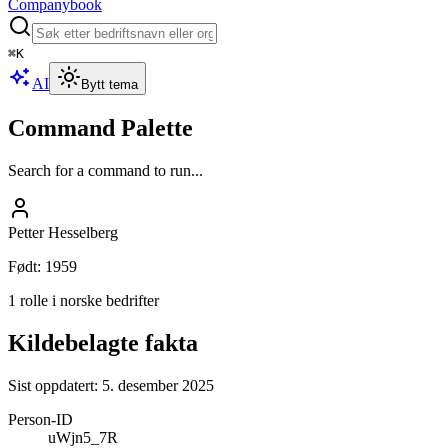
Companybook
⌘
K
AI
Bytt tema
Command Palette
Search for a command to run...
Petter Hesselberg
Født
:
1959
1 rolle i norske bedrifter
Kildebelagte fakta
Sist oppdatert:
5. desember 2025
Person-ID
uWjn5_7R