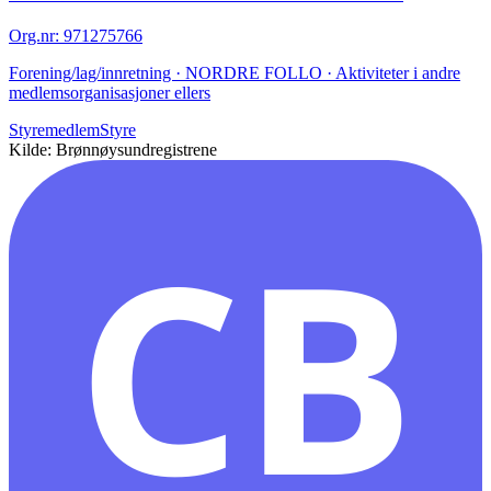
Org.nr
:
971275766
Forening/lag/innretning · NORDRE FOLLO · Aktiviteter i andre
medlemsorganisasjoner ellers
Styremedlem
Styre
Kilde: Brønnøysundregistrene
CB