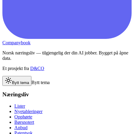
Companybook
Norsk næringsliv — tilgjengelig der din AI jobber. Bygget på åpne
data.
Et prosjekt fra
D&CO
Bytt tema
Bytt tema
Næringsliv
Lister
Nyetableringer
Opphørte
Børsnotert
Anbud
Patentsok