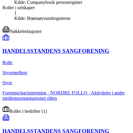
Kilde:
Companybook personregister
Roller i selskaper
1
Kilde:
Brønnøysundregistrene
Nøkkelrelasjoner
HANDELSSTANDENS SANGFORENING
Rolle
Styremedlem
Styre
Forening/lag/innretning · NORDRE FOLLO · Aktiviteter i andre
medlemsorganisasjoner ellers
Roller i bedrifter
(
1
)
HANDELSSTANDENS SANGFORENING