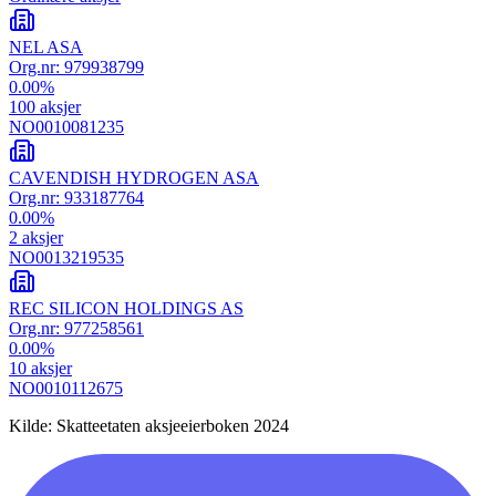
NEL ASA
Org.nr:
979938799
0.00
%
100
aksjer
NO0010081235
CAVENDISH HYDROGEN ASA
Org.nr:
933187764
0.00
%
2
aksjer
NO0013219535
REC SILICON HOLDINGS AS
Org.nr:
977258561
0.00
%
10
aksjer
NO0010112675
Kilde: Skatteetaten aksjeeierboken 2024