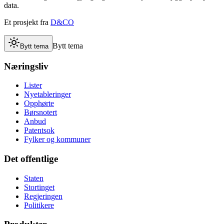
data.
Et prosjekt fra
D&CO
Bytt tema
Bytt tema
Næringsliv
Lister
Nyetableringer
Opphørte
Børsnotert
Anbud
Patentsok
Fylker og kommuner
Det offentlige
Staten
Stortinget
Regjeringen
Politikere