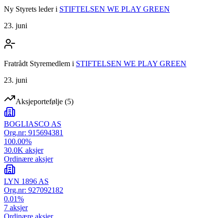
Ny Styrets leder
i
STIFTELSEN WE PLAY GREEN
23. juni
Fratrådt Styremedlem
i
STIFTELSEN WE PLAY GREEN
23. juni
Aksjeportefølje
(
5
)
BOGLIASCO AS
Org.nr:
915694381
100.00
%
30.0K
aksjer
Ordinære aksjer
LYN 1896 AS
Org.nr:
927092182
0.01
%
7
aksjer
Ordinære aksjer