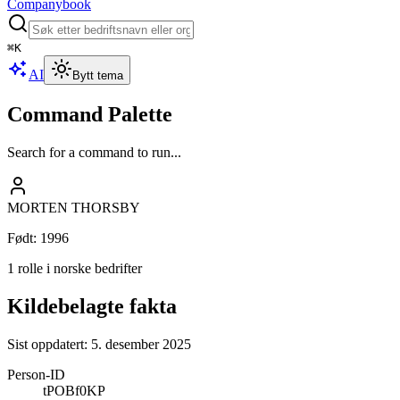
Companybook
⌘
K
AI
Bytt tema
Command Palette
Search for a command to run...
MORTEN THORSBY
Født
:
1996
1 rolle i norske bedrifter
Kildebelagte fakta
Sist oppdatert:
5. desember 2025
Person-ID
tPOBf0KP