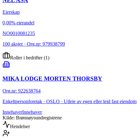
NEL ASA
Eierskap
0,00% eierandel
NO0010081235
100 aksjer · Org.nr: 979938799
Roller i bedrifter
(
1
)
MIKA LODGE MORTEN THORSBY
Org.nr
:
922638764
Enkeltpersonforetak · OSLO · Utleie av egen eller leid fast eiendom
Innehaver
Innehaver
Kilde: Brønnøysundregistrene
Hendelser