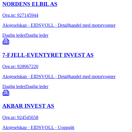
NORDENS ELBIL AS
Org.nr
:
927145944
Aksjeselskap · EIDSVOLL · Detaljhandel med motorvogner
Daglig leder
Daglig leder
7-FJELL-EVENTYRET INVEST AS
Org.nr
:
928967220
Aksjeselskap · EIDSVOLL · Detaljhandel med motorvogner
Daglig leder
Daglig leder
AKBAR INVEST AS
Org.nr
:
924545658
Aksjeselskap · EIDSVOLL · Uoppgitt