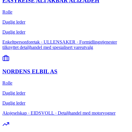
EASYREISE ALI AKBAR ALIZADEH
Rolle
Daglig leder
Daglig leder
Enkeltpersonforetak · ULLENSAKER · Formidlingstjenester
tilknyttet detaljhandel med spesialisert vareutvalg
NORDENS ELBIL AS
Rolle
Daglig leder
Daglig leder
Aksjeselskap · EIDSVOLL · Detaljhandel med motorvogner