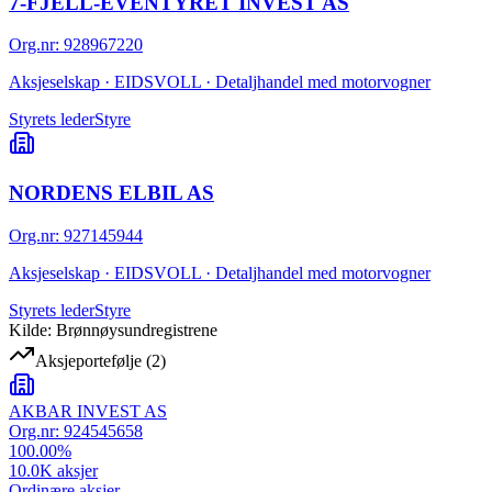
7-FJELL-EVENTYRET INVEST AS
Org.nr
:
928967220
Aksjeselskap · EIDSVOLL · Detaljhandel med motorvogner
Styrets leder
Styre
NORDENS ELBIL AS
Org.nr
:
927145944
Aksjeselskap · EIDSVOLL · Detaljhandel med motorvogner
Styrets leder
Styre
Kilde: Brønnøysundregistrene
Aksjeportefølje
(
2
)
AKBAR INVEST AS
Org.nr:
924545658
100.00
%
10.0K
aksjer
Ordinære aksjer