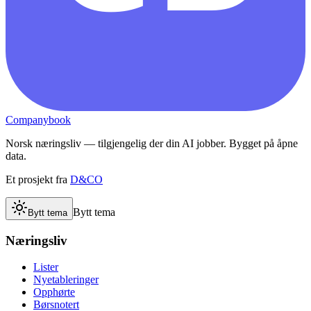
Companybook
Norsk næringsliv — tilgjengelig der din AI jobber. Bygget på åpne
data.
Et prosjekt fra
D&CO
Bytt tema
Bytt tema
Næringsliv
Lister
Nyetableringer
Opphørte
Børsnotert