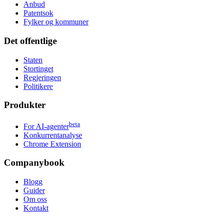
Anbud
Patentsok
Fylker og kommuner
Det offentlige
Staten
Stortinget
Regjeringen
Politikere
Produkter
beta
For AI-agenter
Konkurrentanalyse
Chrome Extension
Companybook
Blogg
Guider
Om oss
Kontakt