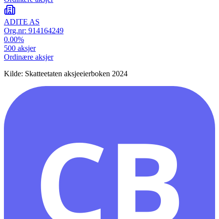
ADITE AS
Org.nr:
914164249
0.00
%
500
aksjer
Ordinære aksjer
Kilde: Skatteetaten aksjeeierboken 2024
CB