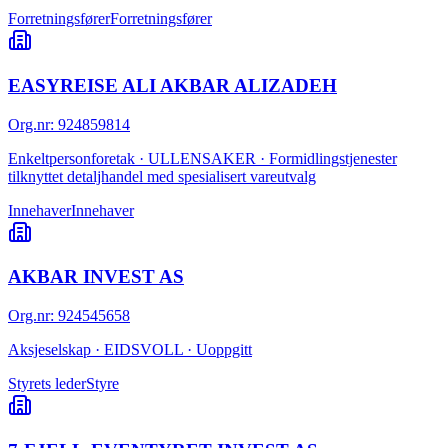
Forretningsfører
Forretningsfører
EASYREISE ALI AKBAR ALIZADEH
Org.nr
:
924859814
Enkeltpersonforetak · ULLENSAKER · Formidlingstjenester
tilknyttet detaljhandel med spesialisert vareutvalg
Innehaver
Innehaver
AKBAR INVEST AS
Org.nr
:
924545658
Aksjeselskap · EIDSVOLL · Uoppgitt
Styrets leder
Styre