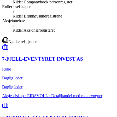
Kilde:
Companybook personregister
Roller i selskaper
8
Kilde:
Brønnøysundregistrene
Aksjeinnehav
2
Kilde:
Aksjonærregisteret
Nøkkelrelasjoner
7-FJELL-EVENTYRET INVEST AS
Rolle
Daglig leder
Daglig leder
Aksjeselskap · EIDSVOLL · Detaljhandel med motorvogner