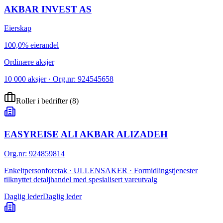
AKBAR INVEST AS
Eierskap
100,0% eierandel
Ordinære aksjer
10 000 aksjer · Org.nr: 924545658
Roller i bedrifter
(
8
)
EASYREISE ALI AKBAR ALIZADEH
Org.nr
:
924859814
Enkeltpersonforetak · ULLENSAKER · Formidlingstjenester
tilknyttet detaljhandel med spesialisert vareutvalg
Daglig leder
Daglig leder