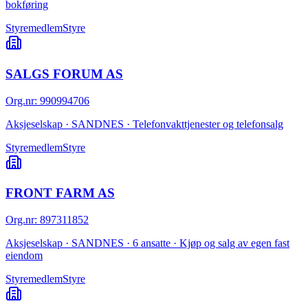
bokføring
Styremedlem
Styre
SALGS FORUM AS
Org.nr
:
990994706
Aksjeselskap · SANDNES · Telefonvakttjenester og telefonsalg
Styremedlem
Styre
FRONT FARM AS
Org.nr
:
897311852
Aksjeselskap · SANDNES · 6 ansatte · Kjøp og salg av egen fast
eiendom
Styremedlem
Styre