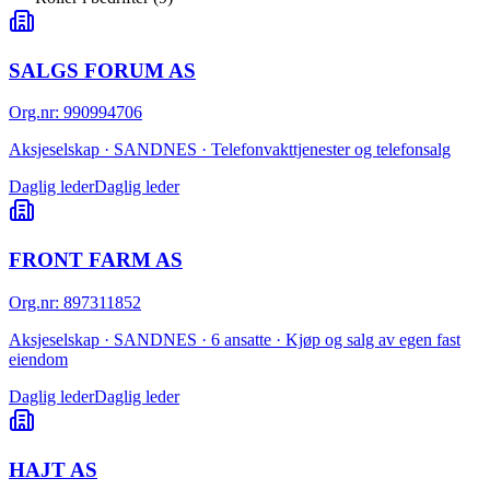
SALGS FORUM AS
Org.nr
:
990994706
Aksjeselskap · SANDNES · Telefonvakttjenester og telefonsalg
Daglig leder
Daglig leder
FRONT FARM AS
Org.nr
:
897311852
Aksjeselskap · SANDNES · 6 ansatte · Kjøp og salg av egen fast
eiendom
Daglig leder
Daglig leder
HAJT AS