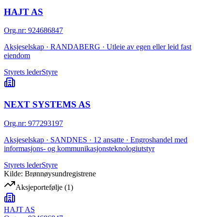
HAJT AS
Org.nr
:
924686847
Aksjeselskap · RANDABERG · Utleie av egen eller leid fast
eiendom
Styrets leder
Styre
NEXT SYSTEMS AS
Org.nr
:
977293197
Aksjeselskap · SANDNES · 12 ansatte · Engroshandel med
informasjons- og kommunikasjonsteknologiutstyr
Styrets leder
Styre
Kilde: Brønnøysundregistrene
Aksjeportefølje
(
1
)
HAJT AS