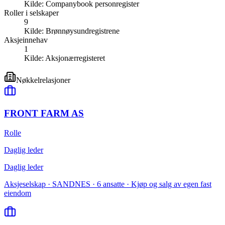
Kilde:
Companybook personregister
Roller i selskaper
9
Kilde:
Brønnøysundregistrene
Aksjeinnehav
1
Kilde:
Aksjonærregisteret
Nøkkelrelasjoner
FRONT FARM AS
Rolle
Daglig leder
Daglig leder
Aksjeselskap · SANDNES · 6 ansatte · Kjøp og salg av egen fast
eiendom