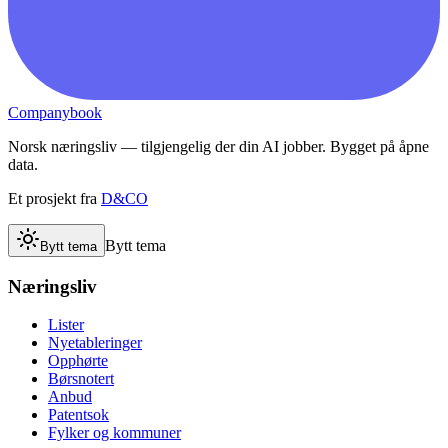
Companybook
Norsk næringsliv — tilgjengelig der din AI jobber. Bygget på åpne
data.
Et prosjekt fra
D&CO
Bytt tema
Bytt tema
Næringsliv
Lister
Nyetableringer
Opphørte
Børsnotert
Anbud
Patentsok
Fylker og kommuner