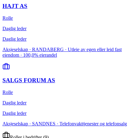
HAJT AS
Rolle
Daglig leder
Daglig leder
Aksjeselskap · RANDABERG · Utleie av egen eller leid fast
eiendom · 100,0% eierandel
SALGS FORUM AS
Rolle
Daglig leder
Daglig leder
Aksjeselskap · SANDNES · Telefonvakttjenester og telefonsalg
Roller i bedrifter
(
9
)