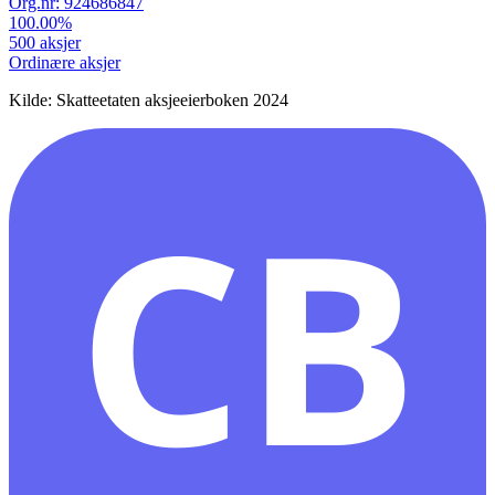
Org.nr:
924686847
100.00
%
500
aksjer
Ordinære aksjer
Kilde: Skatteetaten aksjeeierboken 2024
CB