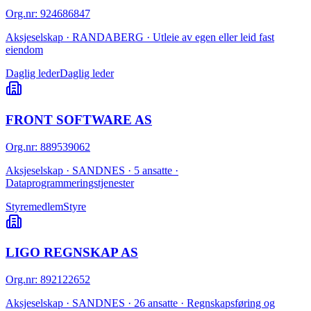
Org.nr
:
924686847
Aksjeselskap · RANDABERG · Utleie av egen eller leid fast
eiendom
Daglig leder
Daglig leder
FRONT SOFTWARE AS
Org.nr
:
889539062
Aksjeselskap · SANDNES · 5 ansatte ·
Dataprogrammeringstjenester
Styremedlem
Styre
LIGO REGNSKAP AS
Org.nr
:
892122652
Aksjeselskap · SANDNES · 26 ansatte · Regnskapsføring og