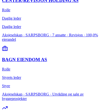
CENTER-REVISJON HOLDING AS
Rolle
Daglig leder
Daglig leder
Aksjeselskap · SARPSBORG · 7 ansatte · Revisjon · 100,0%
eierandel
BAGN EIENDOM AS
Rolle
Styrets leder
Styre
Aksjeselskap · SARPSBORG · Utvikling og salg av
byggeprosjekter