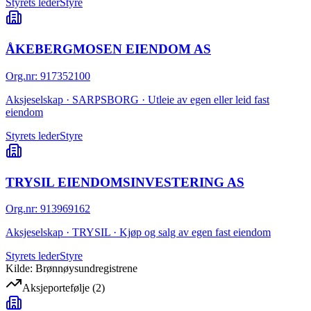
Styrets leder
Styre
ÅKEBERGMOSEN EIENDOM AS
Org.nr
:
917352100
Aksjeselskap · SARPSBORG · Utleie av egen eller leid fast
eiendom
Styrets leder
Styre
TRYSIL EIENDOMSINVESTERING AS
Org.nr
:
913969162
Aksjeselskap · TRYSIL · Kjøp og salg av egen fast eiendom
Styrets leder
Styre
Kilde: Brønnøysundregistrene
Aksjeportefølje
(
2
)