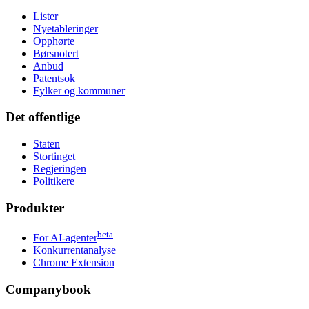
Lister
Nyetableringer
Opphørte
Børsnotert
Anbud
Patentsok
Fylker og kommuner
Det offentlige
Staten
Stortinget
Regjeringen
Politikere
Produkter
beta
For AI-agenter
Konkurrentanalyse
Chrome Extension
Companybook