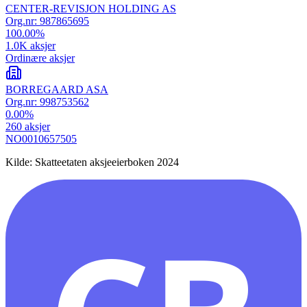
CENTER-REVISJON HOLDING AS
Org.nr:
987865695
100.00
%
1.0K
aksjer
Ordinære aksjer
BORREGAARD ASA
Org.nr:
998753562
0.00
%
260
aksjer
NO0010657505
Kilde: Skatteetaten aksjeeierboken 2024