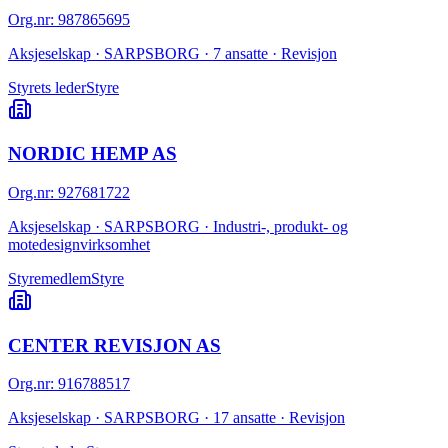
Org.nr
:
987865695
Aksjeselskap · SARPSBORG · 7 ansatte · Revisjon
Styrets leder
Styre
NORDIC HEMP AS
Org.nr
:
927681722
Aksjeselskap · SARPSBORG · Industri-, produkt- og
motedesignvirksomhet
Styremedlem
Styre
CENTER REVISJON AS
Org.nr
:
916788517
Aksjeselskap · SARPSBORG · 17 ansatte · Revisjon