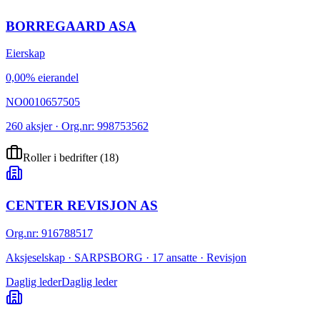
BORREGAARD ASA
Eierskap
0,00% eierandel
NO0010657505
260 aksjer · Org.nr: 998753562
Roller i bedrifter
(
18
)
CENTER REVISJON AS
Org.nr
:
916788517
Aksjeselskap · SARPSBORG · 17 ansatte · Revisjon
Daglig leder
Daglig leder