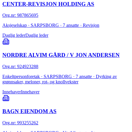
CENTER-REVISJON HOLDING AS
Org.nr
:
987865695
Aksjeselskap · SARPSBORG · 7 ansatte · Revisjon
Daglig leder
Daglig leder
NORDRE ALVIM GÅRD / V JON ANDERSEN
Org.nr
:
924923288
Enkeltpersonforetak · SARPSBORG · 7 ansatte · Dyrking av
grønnsaker, meloner, rot- og knollvekster
Innehaver
Innehaver
BAGN EIENDOM AS
Org.nr
:
993255262