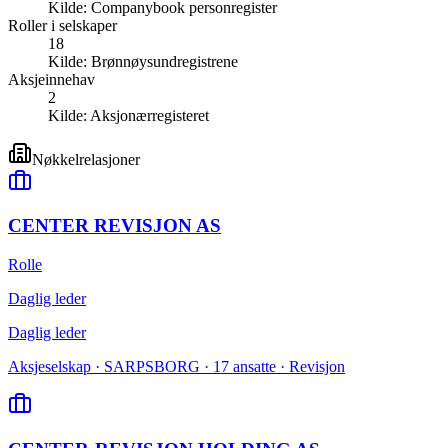
Kilde:
Companybook personregister
Roller i selskaper
18
Kilde:
Brønnøysundregistrene
Aksjeinnehav
2
Kilde:
Aksjonærregisteret
Nøkkelrelasjoner
CENTER REVISJON AS
Rolle
Daglig leder
Daglig leder
Aksjeselskap · SARPSBORG · 17 ansatte · Revisjon