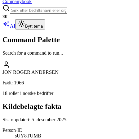
Companybook
⌘
K
AI
Bytt tema
Command Palette
Search for a command to run...
JON ROGER ANDERSEN
Født
:
1966
18 roller i norske bedrifter
Kildebelagte fakta
Sist oppdatert:
5. desember 2025
Person-ID
sUY8TUMB