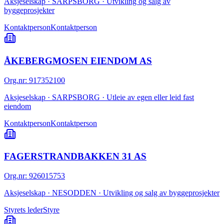
Aksjeselskap · SARPSBORG · Utvikling og salg av
byggeprosjekter
Kontaktperson
Kontaktperson
ÅKEBERGMOSEN EIENDOM AS
Org.nr
:
917352100
Aksjeselskap · SARPSBORG · Utleie av egen eller leid fast
eiendom
Kontaktperson
Kontaktperson
FAGERSTRANDBAKKEN 31 AS
Org.nr
:
926015753
Aksjeselskap · NESODDEN · Utvikling og salg av byggeprosjekter
Styrets leder
Styre