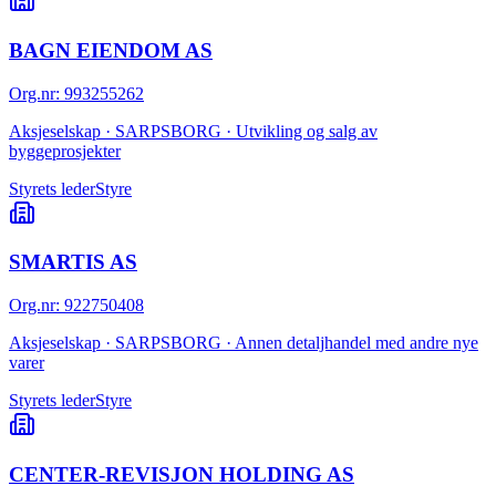
BAGN EIENDOM AS
Org.nr
:
993255262
Aksjeselskap · SARPSBORG · Utvikling og salg av
byggeprosjekter
Styrets leder
Styre
SMARTIS AS
Org.nr
:
922750408
Aksjeselskap · SARPSBORG · Annen detaljhandel med andre nye
varer
Styrets leder
Styre
CENTER-REVISJON HOLDING AS