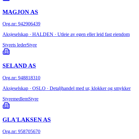
MAGJON AS
Org.nr
:
942906439
Aksjeselskap · HALDEN · Utleie av egen eller leid fast eiendom
Styrets leder
Styre
SELAND AS
Org.nr
:
948818310
Aksjeselskap · OSLO · Detaljhandel med ur, klokker og smykker
Styremedlem
Styre
GLA'LAKSEN AS
Org.nr
:
958705670