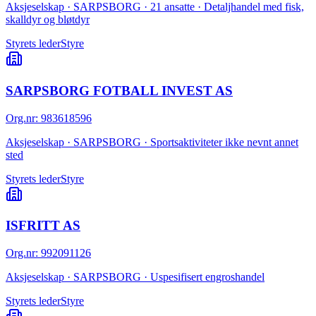
Aksjeselskap · SARPSBORG · 21 ansatte · Detaljhandel med fisk,
skalldyr og bløtdyr
Styrets leder
Styre
SARPSBORG FOTBALL INVEST AS
Org.nr
:
983618596
Aksjeselskap · SARPSBORG · Sportsaktiviteter ikke nevnt annet
sted
Styrets leder
Styre
ISFRITT AS
Org.nr
:
992091126
Aksjeselskap · SARPSBORG · Uspesifisert engroshandel
Styrets leder
Styre