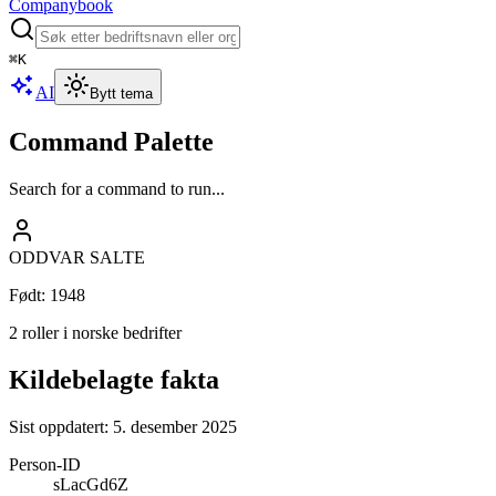
Companybook
⌘
K
AI
Bytt tema
Command Palette
Search for a command to run...
ODDVAR SALTE
Født
:
1948
2 roller i norske bedrifter
Kildebelagte fakta
Sist oppdatert:
5. desember 2025
Person-ID
sLacGd6Z