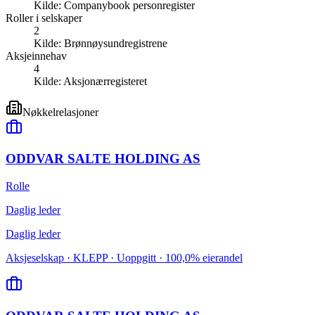
Kilde:
Companybook personregister
Roller i selskaper
2
Kilde:
Brønnøysundregistrene
Aksjeinnehav
4
Kilde:
Aksjonærregisteret
Nøkkelrelasjoner
ODDVAR SALTE HOLDING AS
Rolle
Daglig leder
Daglig leder
Aksjeselskap · KLEPP · Uoppgitt · 100,0% eierandel