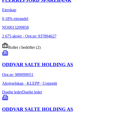
FLEKKEFJORD SPAREBANK
Eierskap
0,18% eierandel
NO0013209858
2 675 aksjer · Org.nr: 937894627
Roller i bedrifter
(
2
)
ODDVAR SALTE HOLDING AS
Org.nr
:
989099051
Aksjeselskap · KLEPP · Uoppgitt
Daglig leder
Daglig leder
ODDVAR SALTE HOLDING AS