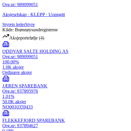
Org.nr
:
989099051
Aksjeselskap · KLEPP · Uoppgitt
Styrets leder
Styre
Kilde: Brønnøysundregistrene
Aksjeportefølje
(
4
)
ODDVAR SALTE HOLDING AS
Org.nr:
989099051
100.00
%
1.0K
aksjer
Ordinære aksjer
JÆREN SPAREBANK
Org.nr:
937895976
1.01
%
50.0K
aksjer
NO0010359433
FLEKKEFJORD SPAREBANK
Org.nr:
937894627
0.18
%