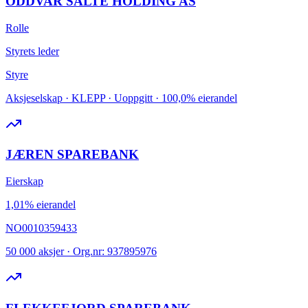
ODDVAR SALTE HOLDING AS
Rolle
Styrets leder
Styre
Aksjeselskap · KLEPP · Uoppgitt · 100,0% eierandel
JÆREN SPAREBANK
Eierskap
1,01% eierandel
NO0010359433
50 000 aksjer · Org.nr: 937895976