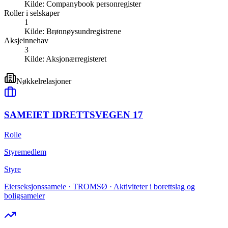
Kilde:
Companybook personregister
Roller i selskaper
1
Kilde:
Brønnøysundregistrene
Aksjeinnehav
3
Kilde:
Aksjonærregisteret
Nøkkelrelasjoner
SAMEIET IDRETTSVEGEN 17
Rolle
Styremedlem
Styre
Eierseksjonssameie · TROMSØ · Aktiviteter i borettslag og
boligsameier