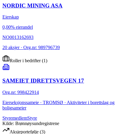
NORDIC MINING ASA
Eierskap
0,00% eierandel
NO0013162693
20 aksjer · Org.nr: 989796739
Roller i bedrifter
(
1
)
SAMEIET IDRETTSVEGEN 17
Org.nr
:
998422914
Eierseksjonssameie · TROMSØ · Aktiviteter i borettslag og
boligsameier
Styremedlem
Styre
Kilde: Brønnøysundregistrene
Aksjeportefølje
(
3
)