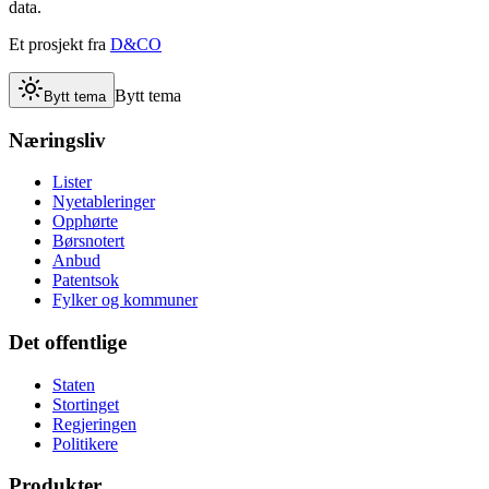
data.
Et prosjekt fra
D&CO
Bytt tema
Bytt tema
Næringsliv
Lister
Nyetableringer
Opphørte
Børsnotert
Anbud
Patentsok
Fylker og kommuner
Det offentlige
Staten
Stortinget
Regjeringen
Politikere
Produkter