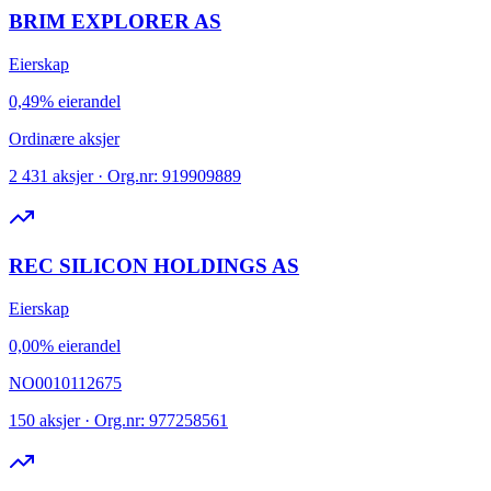
BRIM EXPLORER AS
Eierskap
0,49% eierandel
Ordinære aksjer
2 431 aksjer · Org.nr: 919909889
REC SILICON HOLDINGS AS
Eierskap
0,00% eierandel
NO0010112675
150 aksjer · Org.nr: 977258561