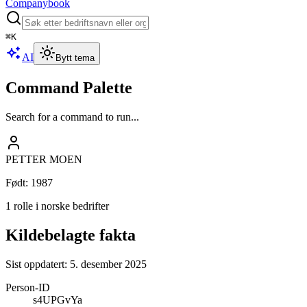
Companybook
⌘
K
AI
Bytt tema
Command Palette
Search for a command to run...
PETTER MOEN
Født
:
1987
1 rolle i norske bedrifter
Kildebelagte fakta
Sist oppdatert:
5. desember 2025
Person-ID
s4UPGvYa