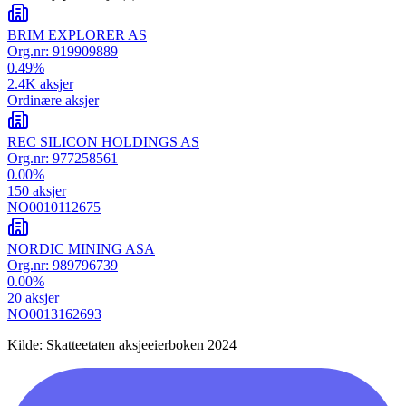
BRIM EXPLORER AS
Org.nr:
919909889
0.49
%
2.4K
aksjer
Ordinære aksjer
REC SILICON HOLDINGS AS
Org.nr:
977258561
0.00
%
150
aksjer
NO0010112675
NORDIC MINING ASA
Org.nr:
989796739
0.00
%
20
aksjer
NO0013162693
Kilde: Skatteetaten aksjeeierboken 2024