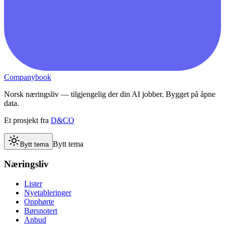
Companybook
Norsk næringsliv — tilgjengelig der din AI jobber. Bygget på åpne
data.
Et prosjekt fra
D&CO
Bytt tema
Bytt tema
Næringsliv
Lister
Nyetableringer
Opphørte
Børsnotert
Anbud