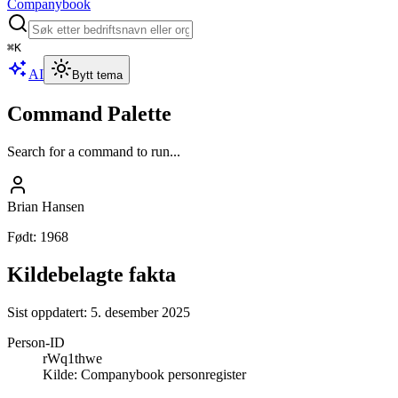
Companybook
⌘
K
AI
Bytt tema
Command Palette
Search for a command to run...
Brian Hansen
Født
:
1968
Kildebelagte fakta
Sist oppdatert:
5. desember 2025
Person-ID
rWq1thwe
Kilde:
Companybook personregister