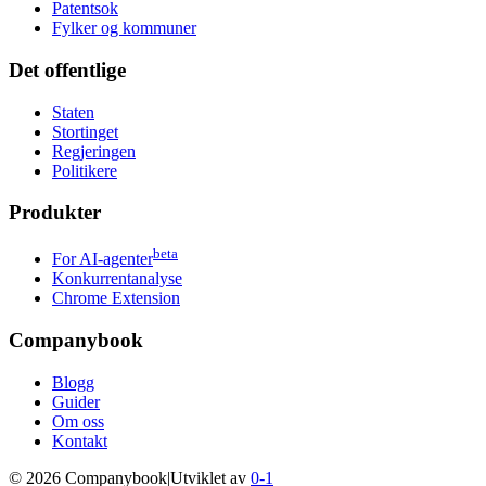
Patentsok
Fylker og kommuner
Det offentlige
Staten
Stortinget
Regjeringen
Politikere
Produkter
beta
For AI-agenter
Konkurrentanalyse
Chrome Extension
Companybook
Blogg
Guider
Om oss
Kontakt
©
2026
Companybook
|
Utviklet av
0-1