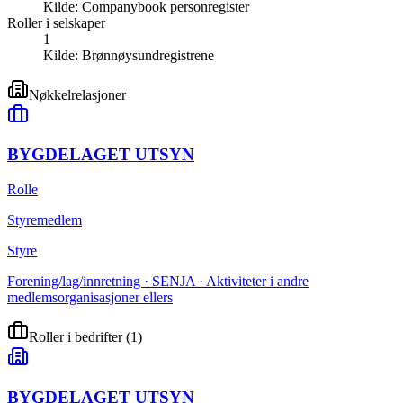
Kilde:
Companybook personregister
Roller i selskaper
1
Kilde:
Brønnøysundregistrene
Nøkkelrelasjoner
BYGDELAGET UTSYN
Rolle
Styremedlem
Styre
Forening/lag/innretning · SENJA · Aktiviteter i andre
medlemsorganisasjoner ellers
Roller i bedrifter
(
1
)
BYGDELAGET UTSYN