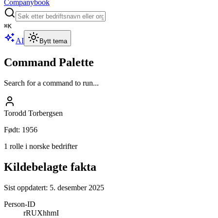
Companybook
⌘
K
AI
Bytt tema
Command Palette
Search for a command to run...
Torodd Torbergsen
Født
:
1956
1 rolle i norske bedrifter
Kildebelagte fakta
Sist oppdatert:
5. desember 2025
Person-ID
rRUXhhmI