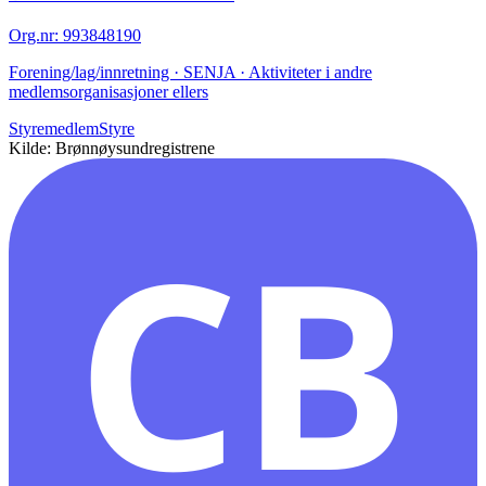
Org.nr
:
993848190
Forening/lag/innretning · SENJA · Aktiviteter i andre
medlemsorganisasjoner ellers
Styremedlem
Styre
Kilde: Brønnøysundregistrene
CB