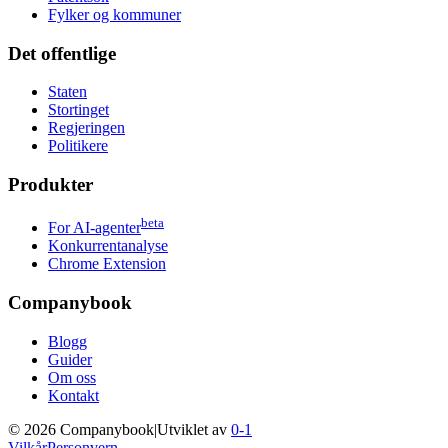
Fylker og kommuner
Det offentlige
Staten
Stortinget
Regjeringen
Politikere
Produkter
beta
For AI-agenter
Konkurrentanalyse
Chrome Extension
Companybook
Blogg
Guider
Om oss
Kontakt
©
2026
Companybook
|
Utviklet av
0-1
Vilkår
Personvern