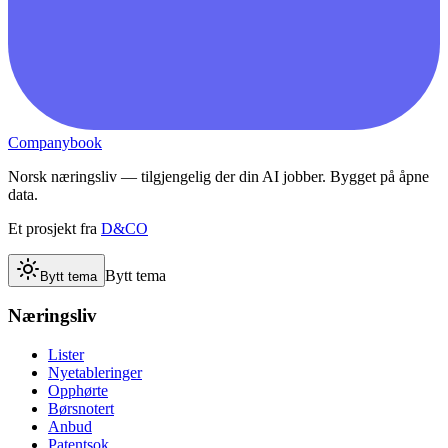
Companybook
Norsk næringsliv — tilgjengelig der din AI jobber. Bygget på åpne
data.
Et prosjekt fra
D&CO
Bytt tema
Bytt tema
Næringsliv
Lister
Nyetableringer
Opphørte
Børsnotert
Anbud
Patentsok