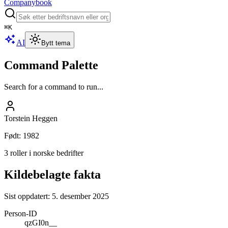
Companybook
⌘
K
AI
Bytt tema
Command Palette
Search for a command to run...
Torstein Heggen
Født
:
1982
3 roller i norske bedrifter
Kildebelagte fakta
Sist oppdatert:
5. desember 2025
Person-ID
qzGI0n__