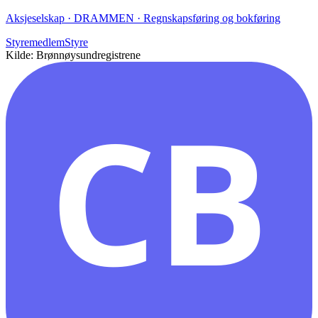
Aksjeselskap · DRAMMEN · Regnskapsføring og bokføring
Styremedlem
Styre
Kilde: Brønnøysundregistrene
CB