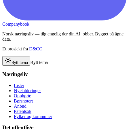
Companybook
Norsk næringsliv — tilgjengelig der din AI jobber. Bygget på åpne
data.
Et prosjekt fra
D&CO
Bytt tema
Bytt tema
Næringsliv
Lister
Nyetableringer
Opphørte
Børsnotert
Anbud
Patentsok
Fylker og kommuner
Det offentlige