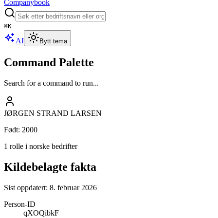
Companybook
⌘
K
AI
Bytt tema
Command Palette
Search for a command to run...
JØRGEN STRAND LARSEN
Født
:
2000
1 rolle i norske bedrifter
Kildebelagte fakta
Sist oppdatert:
8. februar 2026
Person-ID
qXOQibkF