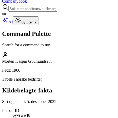
Companybook
⌘
K
AI
Bytt tema
Command Palette
Search for a command to run...
Morten Kaspar Gudmundseth
Født
:
1966
1 rolle i norske bedrifter
Kildebelagte fakta
Sist oppdatert:
5. desember 2025
Person-ID
pyvswwf8