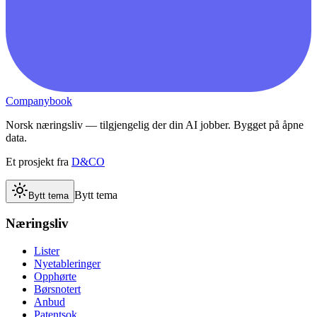
Companybook
Norsk næringsliv — tilgjengelig der din AI jobber. Bygget på åpne
data.
Et prosjekt fra
D&CO
Bytt tema
Bytt tema
Næringsliv
Lister
Nyetableringer
Opphørte
Børsnotert
Anbud
Patentsok