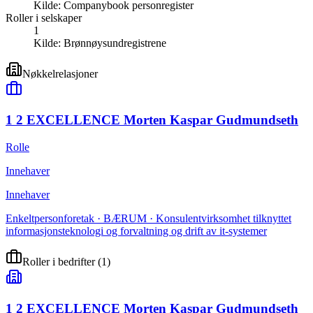
Kilde:
Companybook personregister
Roller i selskaper
1
Kilde:
Brønnøysundregistrene
Nøkkelrelasjoner
1 2 EXCELLENCE Morten Kaspar Gudmundseth
Rolle
Innehaver
Innehaver
Enkeltpersonforetak · BÆRUM · Konsulentvirksomhet tilknyttet
informasjonsteknologi og forvaltning og drift av it-systemer
Roller i bedrifter
(
1
)
1 2 EXCELLENCE Morten Kaspar Gudmundseth