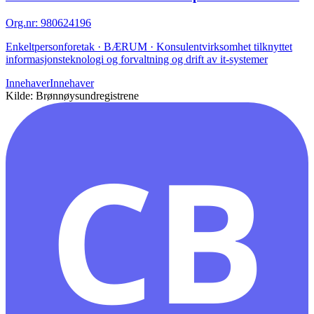
Org.nr
:
980624196
Enkeltpersonforetak · BÆRUM · Konsulentvirksomhet tilknyttet
informasjonsteknologi og forvaltning og drift av it-systemer
Innehaver
Innehaver
Kilde: Brønnøysundregistrene
CB