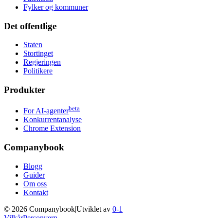
Fylker og kommuner
Det offentlige
Staten
Stortinget
Regjeringen
Politikere
Produkter
beta
For AI-agenter
Konkurrentanalyse
Chrome Extension
Companybook
Blogg
Guider
Om oss
Kontakt
©
2026
Companybook
|
Utviklet av
0-1
Vilkår
Personvern