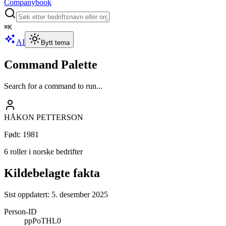
Companybook
⌘
K
AI
Bytt tema
Command Palette
Search for a command to run...
HÅKON PETTERSON
Født
:
1981
6 roller i norske bedrifter
Kildebelagte fakta
Sist oppdatert:
5. desember 2025
Person-ID
ppPoTHL0