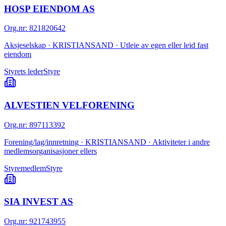
HOSP EIENDOM AS
Org.nr
:
821820642
Aksjeselskap · KRISTIANSAND · Utleie av egen eller leid fast
eiendom
Styrets leder
Styre
ALVESTIEN VELFORENING
Org.nr
:
897113392
Forening/lag/innretning · KRISTIANSAND · Aktiviteter i andre
medlemsorganisasjoner ellers
Styremedlem
Styre
SIA INVEST AS
Org.nr
:
921743955