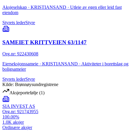
Aksjeselskap · KRISTIANSAND · Utleie av egen eller leid fast
eiendom
Styrets leder
Styre
SAMEIET KRITTVEIEN 63/1147
Org.nr
:
922430608
Eierseksjonssameie · KRISTIANSAND · Aktiviteter i borettslag og
boligsameier
Styrets leder
Styre
Kilde: Brønnøysundregistrene
Aksjeportefølje
(
1
)
SIA INVEST AS
Org.nr:
921743955
100.00
%
1.0K
aksjer
Ordinære aksjer