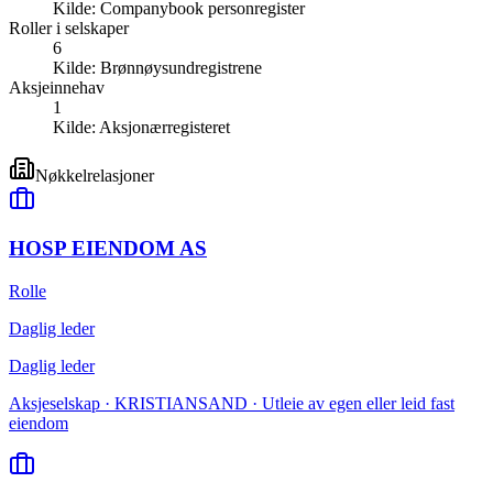
Kilde:
Companybook personregister
Roller i selskaper
6
Kilde:
Brønnøysundregistrene
Aksjeinnehav
1
Kilde:
Aksjonærregisteret
Nøkkelrelasjoner
HOSP EIENDOM AS
Rolle
Daglig leder
Daglig leder
Aksjeselskap · KRISTIANSAND · Utleie av egen eller leid fast
eiendom