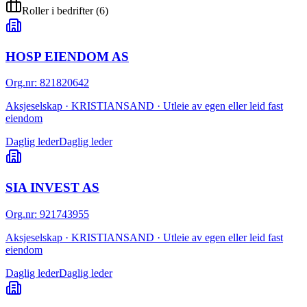
Roller i bedrifter
(
6
)
HOSP EIENDOM AS
Org.nr
:
821820642
Aksjeselskap · KRISTIANSAND · Utleie av egen eller leid fast
eiendom
Daglig leder
Daglig leder
SIA INVEST AS
Org.nr
:
921743955
Aksjeselskap · KRISTIANSAND · Utleie av egen eller leid fast
eiendom
Daglig leder
Daglig leder