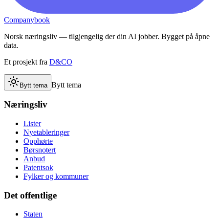
Companybook
Norsk næringsliv — tilgjengelig der din AI jobber. Bygget på åpne
data.
Et prosjekt fra
D&CO
Bytt tema
Bytt tema
Næringsliv
Lister
Nyetableringer
Opphørte
Børsnotert
Anbud
Patentsok
Fylker og kommuner
Det offentlige
Staten