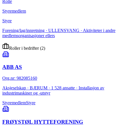
Rolle
Styremedlem
Styre
Forening/lag/innretning · ULLENSVANG · Aktiviteter i andre
medlemsorganisasjoner ellers
Roller i bedrifter
(
2
)
ABB AS
Org.nr
:
982085160
Aksjeselskap · BÆRUM · 1 528 ansatte · Installasjon av
industrimaskiner og -utstyr
Styremedlem
Styre
FRØYSTØL HYTTEFORENING