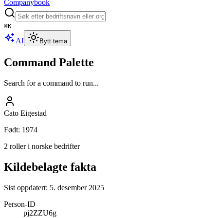
Companybook
⌘
K
AI
Bytt tema
Command Palette
Search for a command to run...
Cato Eigestad
Født
:
1974
2 roller i norske bedrifter
Kildebelagte fakta
Sist oppdatert:
5. desember 2025
Person-ID
pj2ZZU6g