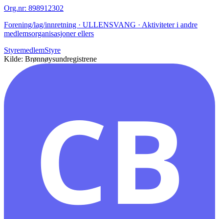
Org.nr
:
898912302
Forening/lag/innretning · ULLENSVANG · Aktiviteter i andre
medlemsorganisasjoner ellers
Styremedlem
Styre
Kilde: Brønnøysundregistrene
CB