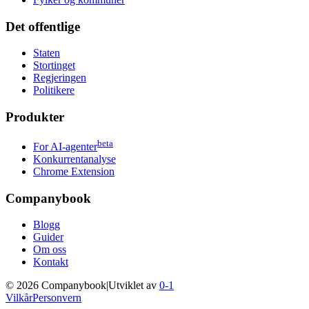
Det offentlige
Staten
Stortinget
Regjeringen
Politikere
Produkter
beta
For AI-agenter
Konkurrentanalyse
Chrome Extension
Companybook
Blogg
Guider
Om oss
Kontakt
©
2026
Companybook
|
Utviklet av
0-1
Vilkår
Personvern