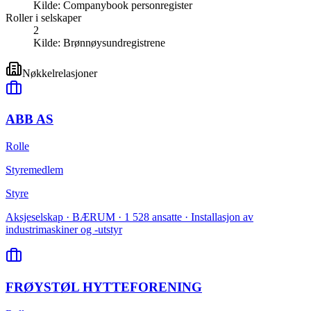
Kilde:
Companybook personregister
Roller i selskaper
2
Kilde:
Brønnøysundregistrene
Nøkkelrelasjoner
ABB AS
Rolle
Styremedlem
Styre
Aksjeselskap · BÆRUM · 1 528 ansatte · Installasjon av
industrimaskiner og -utstyr
FRØYSTØL HYTTEFORENING