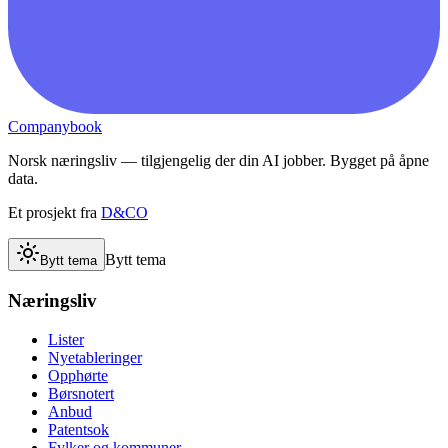
Companybook
Norsk næringsliv — tilgjengelig der din AI jobber. Bygget på åpne
data.
Et prosjekt fra
D&CO
Bytt tema
Bytt tema
Næringsliv
Lister
Nyetableringer
Opphørte
Børsnotert
Anbud
Patentsok
Fylker og kommuner