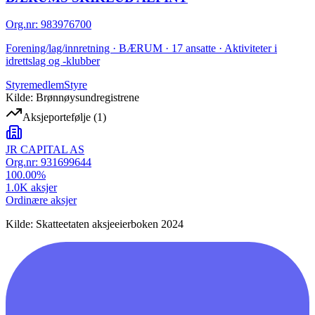
Org.nr
:
983976700
Forening/lag/innretning · BÆRUM · 17 ansatte · Aktiviteter i
idrettslag og -klubber
Styremedlem
Styre
Kilde: Brønnøysundregistrene
Aksjeportefølje
(
1
)
JR CAPITAL AS
Org.nr:
931699644
100.00
%
1.0K
aksjer
Ordinære aksjer
Kilde: Skatteetaten aksjeeierboken 2024