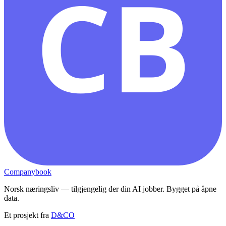
CB
Companybook
Norsk næringsliv — tilgjengelig der din AI jobber. Bygget på åpne
data.
Et prosjekt fra
D&CO