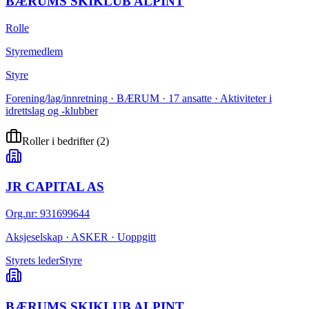
BÆRUMS SKIKLUB ALPINT
Rolle
Styremedlem
Styre
Forening/lag/innretning · BÆRUM · 17 ansatte · Aktiviteter i
idrettslag og -klubber
Roller i bedrifter
(
2
)
JR CAPITAL AS
Org.nr
:
931699644
Aksjeselskap · ASKER · Uoppgitt
Styrets leder
Styre
BÆRUMS SKIKLUB ALPINT