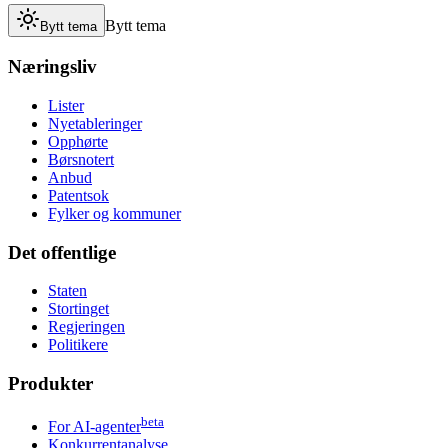
Bytt tema
Bytt tema
Næringsliv
Lister
Nyetableringer
Opphørte
Børsnotert
Anbud
Patentsok
Fylker og kommuner
Det offentlige
Staten
Stortinget
Regjeringen
Politikere
Produkter
beta
For AI-agenter
Konkurrentanalyse