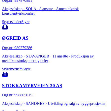
Org.nr
:
997870891
Aksjeselskap · SOLA · 8 ansatte · Annen teknisk
konsulentvirksomhet
Styrets leder
Styre
ØGREID AS
Org.nr
:
980279286
Aksjeselskap · STAVANGER · 11 ansatte · Produksjon av
metallkonstruksjoner og deler
Styremedlem
Styre
STOKKAMYRVEIEN 30 AS
Org.nr
:
998805015
Aksjeselskap · SANDNES · Utvikling og salg av byggeprosjekter