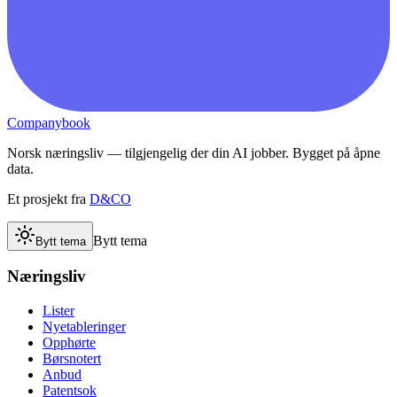
Companybook
Norsk næringsliv — tilgjengelig der din AI jobber. Bygget på åpne
data.
Et prosjekt fra
D&CO
Bytt tema
Bytt tema
Næringsliv
Lister
Nyetableringer
Opphørte
Børsnotert
Anbud
Patentsok