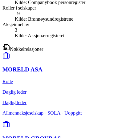
Kilde:
Companybook personregister
Roller i selskaper
19
Kilde:
Brønnøysundregistrene
Aksjeinnehav
3
Kilde:
Aksjonærregisteret
Nøkkelrelasjoner
MORELD ASA
Rolle
Daglig leder
Daglig leder
Allmennaksjeselskap · SOLA · Uoppgitt