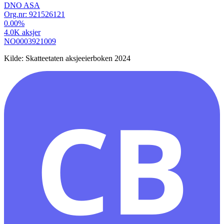
DNO ASA
Org.nr:
921526121
0.00
%
4.0K
aksjer
NO0003921009
Kilde: Skatteetaten aksjeeierboken 2024
CB