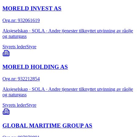
MORELD INVEST AS
Org.nr
:
932061619
Aksjeselskap · SOLA · Andre tjenester tilknyttet utvinning av råolje
og naturgass
Styrets leder
Styre
MORELD HOLDING AS
Org.nr
:
932212854
Aksjeselskap · SOLA · Andre tjenester tilknyttet utvinning av råolje
og naturgass
Styrets leder
Styre
GLOBAL MARITIME GROUP AS