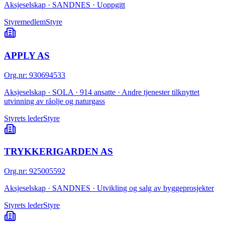
Aksjeselskap · SANDNES · Uoppgitt
Styremedlem
Styre
APPLY AS
Org.nr
:
930694533
Aksjeselskap · SOLA · 914 ansatte · Andre tjenester tilknyttet
utvinning av råolje og naturgass
Styrets leder
Styre
TRYKKERIGARDEN AS
Org.nr
:
925005592
Aksjeselskap · SANDNES · Utvikling og salg av byggeprosjekter
Styrets leder
Styre