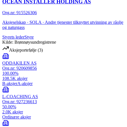
OCEAN INSTALLER HOLDING AS
Org.nr
:
915526306
Aksjeselskap · SOLA · Andre tjenester tilknyttet utvinning av råolje
og naturgass
Styrets leder
Styre
Kilde: Brønnøysundregistrene
Aksjeportefølje
(
3
)
ODDAKILEN AS
Org.nr:
920609856
100.00
%
108.5K
aksjer
B-aksjer
A-aksjer
L-COACHING AS
Org.nr:
927236613
50.00
%
2.0K
aksjer
Ordinære aksjer