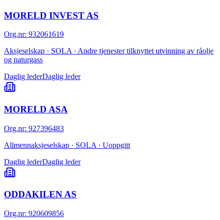
MORELD INVEST AS
Org.nr
:
932061619
Aksjeselskap · SOLA · Andre tjenester tilknyttet utvinning av råolje
og naturgass
Daglig leder
Daglig leder
MORELD ASA
Org.nr
:
927396483
Allmennaksjeselskap · SOLA · Uoppgitt
Daglig leder
Daglig leder
ODDAKILEN AS
Org.nr
:
920609856