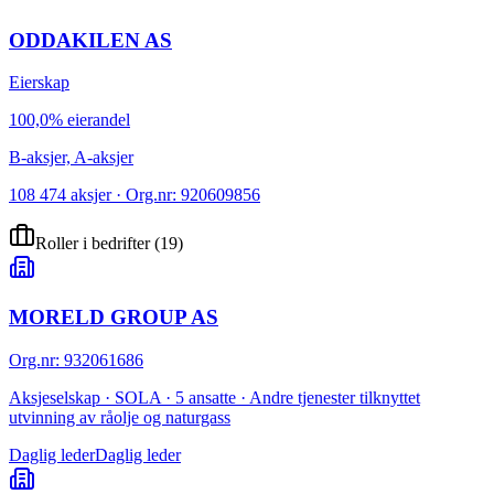
ODDAKILEN AS
Eierskap
100,0% eierandel
B-aksjer, A-aksjer
108 474 aksjer · Org.nr: 920609856
Roller i bedrifter
(
19
)
MORELD GROUP AS
Org.nr
:
932061686
Aksjeselskap · SOLA · 5 ansatte · Andre tjenester tilknyttet
utvinning av råolje og naturgass
Daglig leder
Daglig leder