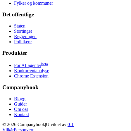
Fylker og kommuner
Det offentlige
Staten
Stortinget
Regjeringen
Politikere
Produkter
beta
For AI-agenter
Konkurrentanalyse
Chrome Extension
Companybook
Blogg
Guider
Om oss
Kontakt
©
2026
Companybook
|
Utviklet av
0-1
Vilkår
Personvern