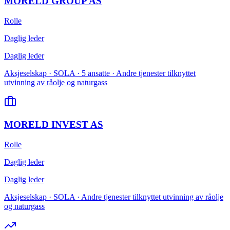
MORELD GROUP AS
Rolle
Daglig leder
Daglig leder
Aksjeselskap · SOLA · 5 ansatte · Andre tjenester tilknyttet
utvinning av råolje og naturgass
MORELD INVEST AS
Rolle
Daglig leder
Daglig leder
Aksjeselskap · SOLA · Andre tjenester tilknyttet utvinning av råolje
og naturgass