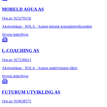
MORELD AQUA AS
Org.nr
:
925270156
Aksjeselskap · SOLA · Annen teknisk konsulentvirksomhet
Styrets leder
Styre
L-COACHING AS
Org.nr
:
927236613
Aksjeselskap · SOLA · Annen undervisning ellers
Styrets leder
Styre
FUTURUM UTVIKLING AS
Org.nr
:
919638575