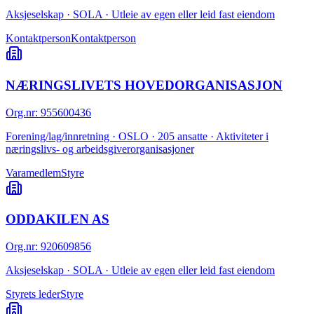
Aksjeselskap · SOLA · Utleie av egen eller leid fast eiendom
Kontaktperson
Kontaktperson
NÆRINGSLIVETS HOVEDORGANISASJON
Org.nr
:
955600436
Forening/lag/innretning · OSLO · 205 ansatte · Aktiviteter i
næringslivs- og arbeidsgiverorganisasjoner
Varamedlem
Styre
ODDAKILEN AS
Org.nr
:
920609856
Aksjeselskap · SOLA · Utleie av egen eller leid fast eiendom
Styrets leder
Styre