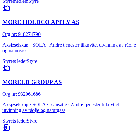
Styremedlem
Styre
MORE HOLDCO APPLY AS
Org.nr
:
918274790
Aksjeselskap · SOLA · Andre tjenester tilknyttet utvinning av råolje
og naturgass
Styrets leder
Styre
MORELD GROUP AS
Org.nr
:
932061686
Aksjeselskap · SOLA · 5 ansatte · Andre tjenester tilknyttet
utvinning av råolje og naturgass
Styrets leder
Styre