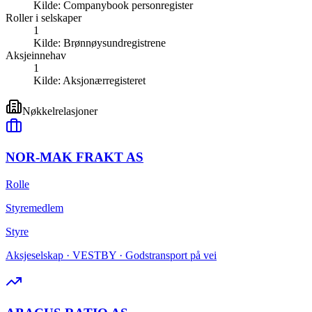
Kilde:
Companybook personregister
Roller i selskaper
1
Kilde:
Brønnøysundregistrene
Aksjeinnehav
1
Kilde:
Aksjonærregisteret
Nøkkelrelasjoner
NOR-MAK FRAKT AS
Rolle
Styremedlem
Styre
Aksjeselskap · VESTBY · Godstransport på vei