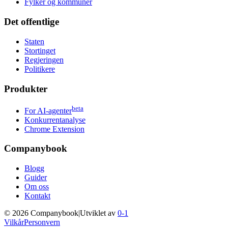
Fylker og kommuner
Det offentlige
Staten
Stortinget
Regjeringen
Politikere
Produkter
beta
For AI-agenter
Konkurrentanalyse
Chrome Extension
Companybook
Blogg
Guider
Om oss
Kontakt
©
2026
Companybook
|
Utviklet av
0-1
Vilkår
Personvern