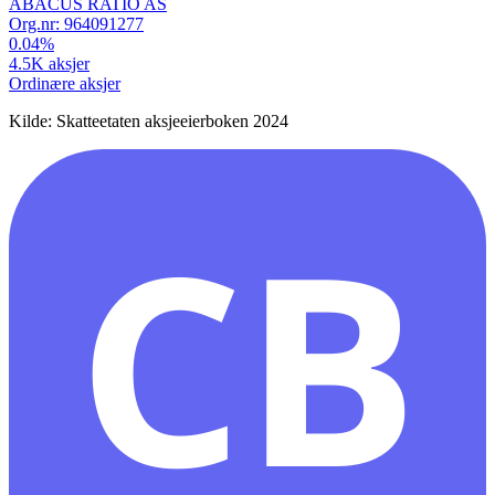
ABACUS RATIO AS
Org.nr:
964091277
0.04
%
4.5K
aksjer
Ordinære aksjer
Kilde: Skatteetaten aksjeeierboken 2024
CB