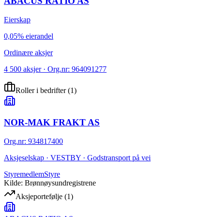
ABACUS RATIO AS
Eierskap
0,05% eierandel
Ordinære aksjer
4 500 aksjer · Org.nr: 964091277
Roller i bedrifter
(
1
)
NOR-MAK FRAKT AS
Org.nr
:
934817400
Aksjeselskap · VESTBY · Godstransport på vei
Styremedlem
Styre
Kilde: Brønnøysundregistrene
Aksjeportefølje
(
1
)