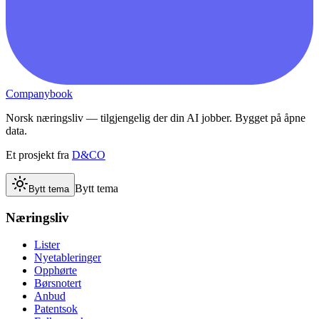
Companybook
Norsk næringsliv — tilgjengelig der din AI jobber. Bygget på åpne
data.
Et prosjekt fra
D&CO
Bytt tema
Bytt tema
Næringsliv
Lister
Nyetableringer
Opphørte
Børsnotert
Anbud
Patentsok