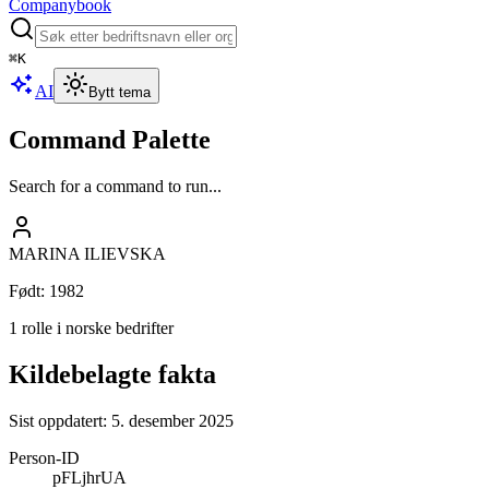
Companybook
⌘
K
AI
Bytt tema
Command Palette
Search for a command to run...
MARINA ILIEVSKA
Født
:
1982
1 rolle i norske bedrifter
Kildebelagte fakta
Sist oppdatert:
5. desember 2025
Person-ID
pFLjhrUA