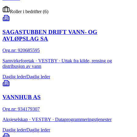
Roller i bedrifter
(
6
)
SAGASTUBBEN DRIFT VANN- OG
AVLØPSLAG SA
Org.nr
:
920685595
Samvirkeforetak · VESTBY · Uttak fra kilde, rensing og
distribusjon av vann
Daglig leder
Daglig leder
VANNHUB AS
Org.nr
:
934179307
Aksjeselskap · VESTBY · Dataprogrammeringstjenester
Daglig leder
Daglig leder