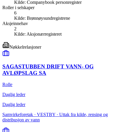
Kilde:
Companybook personregister
Roller i selskaper
6
Kilde:
Brønnøysundregistrene
Aksjeinnehav
2
Kilde:
Aksjonærregisteret
Nøkkelrelasjoner
SAGASTUBBEN DRIFT VANN- OG
AVLØPSLAG SA
Rolle
Daglig leder
Daglig leder
Samvirkeforetak · VESTBY · Uttak fra kilde, rensing og
distribusjon av vann