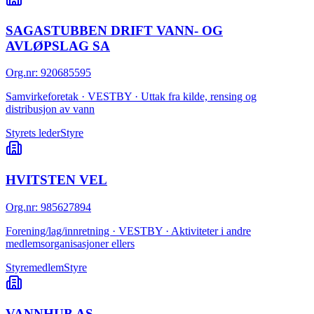
SAGASTUBBEN DRIFT VANN- OG
AVLØPSLAG SA
Org.nr
:
920685595
Samvirkeforetak · VESTBY · Uttak fra kilde, rensing og
distribusjon av vann
Styrets leder
Styre
HVITSTEN VEL
Org.nr
:
985627894
Forening/lag/innretning · VESTBY · Aktiviteter i andre
medlemsorganisasjoner ellers
Styremedlem
Styre
VANNHUB AS