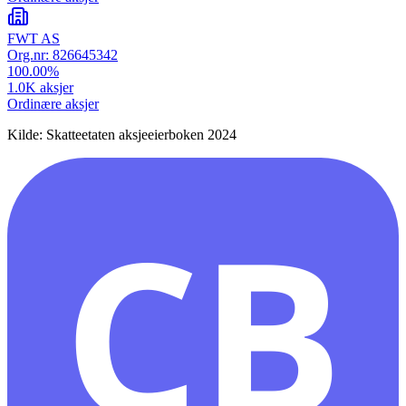
FWT AS
Org.nr:
826645342
100.00
%
1.0K
aksjer
Ordinære aksjer
Kilde: Skatteetaten aksjeeierboken 2024
CB