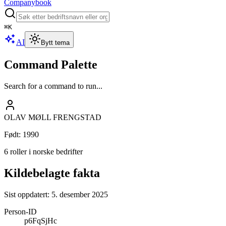
Companybook
⌘
K
AI
Bytt tema
Command Palette
Search for a command to run...
OLAV MØLL FRENGSTAD
Født
:
1990
6 roller i norske bedrifter
Kildebelagte fakta
Sist oppdatert:
5. desember 2025
Person-ID
p6FqSjHc