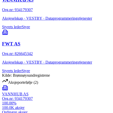
Org.nr
:
934179307
Aksjeselskap · VESTBY · Dataprogrammeringstjenester
Styrets leder
Styre
FWT AS
Org.nr
:
826645342
Aksjeselskap · VESTBY · Dataprogrammeringstjenester
Styrets leder
Styre
Kilde: Brønnøysundregistrene
Aksjeportefølje
(
2
)
VANNHUB AS
Org.nr:
934179307
100.00
%
100.0K
aksjer
Ordinære aksjer