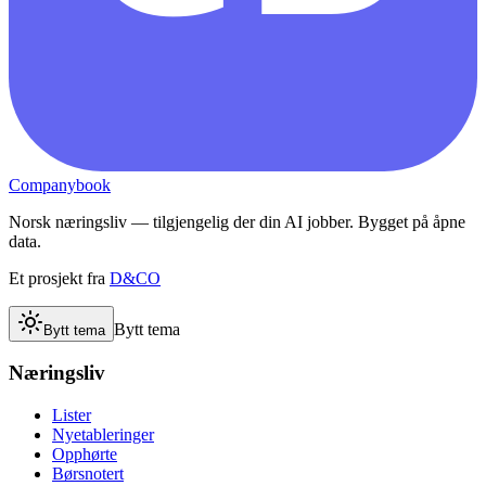
Companybook
Norsk næringsliv — tilgjengelig der din AI jobber. Bygget på åpne
data.
Et prosjekt fra
D&CO
Bytt tema
Bytt tema
Næringsliv
Lister
Nyetableringer
Opphørte
Børsnotert