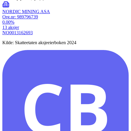
NORDIC MINING ASA
Org.nr:
989796739
0.00
%
13
aksjer
NO0013162693
Kilde: Skatteetaten aksjeeierboken 2024
CB