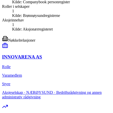
Kilde:
Companybook personregister
Roller i selskaper
1
Kilde:
Brønnøysundregistrene
Aksjeinnehav
1
Kilde:
Aksjonærregisteret
Nøkkelrelasjoner
INNOVARENA AS
Rolle
Varamedlem
Styre
Aksjeselskap · NÆRØYSUND · Bedriftsrådgivning og annen
administrativ rådgivning