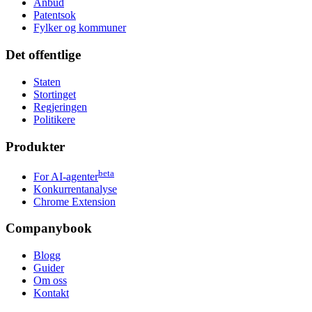
Anbud
Patentsok
Fylker og kommuner
Det offentlige
Staten
Stortinget
Regjeringen
Politikere
Produkter
beta
For AI-agenter
Konkurrentanalyse
Chrome Extension
Companybook
Blogg
Guider
Om oss
Kontakt