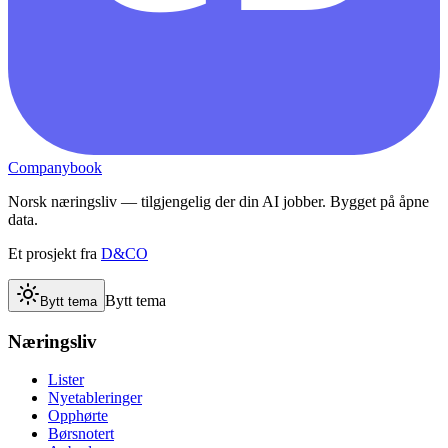
Companybook
Norsk næringsliv — tilgjengelig der din AI jobber. Bygget på åpne
data.
Et prosjekt fra
D&CO
Bytt tema
Bytt tema
Næringsliv
Lister
Nyetableringer
Opphørte
Børsnotert