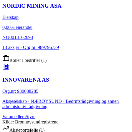
NORDIC MINING ASA
Eierskap
0,00% eierandel
NO0013162693
13 aksjer · Org.nr: 989796739
Roller i bedrifter
(
1
)
INNOVARENA AS
Org.nr
:
930088285
Aksjeselskap · NÆRØYSUND · Bedriftsrådgivning og annen
administrativ rådgivning
Varamedlem
Styre
Kilde: Brønnøysundregistrene
Aksjeportefølje
(
1
)