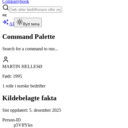
Companybook
⌘
K
AI
Bytt tema
Command Palette
Search for a command to run...
MARTIN HELLESØ
Født
:
1995
1 rolle i norske bedrifter
Kildebelagte fakta
Sist oppdatert:
5. desember 2025
Person-ID
p5VIfYkn