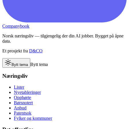
Companybook
Norsk næringsliv — tilgjengelig der din AI jobber. Bygget på åpne
data.
Et prosjekt fra
D&CO
Bytt tema
Bytt tema
Næringsliv
Lister
Nyetableringer
Opphørte
Børsnotert
Anbud
Patentsok
Fylker og kommuner