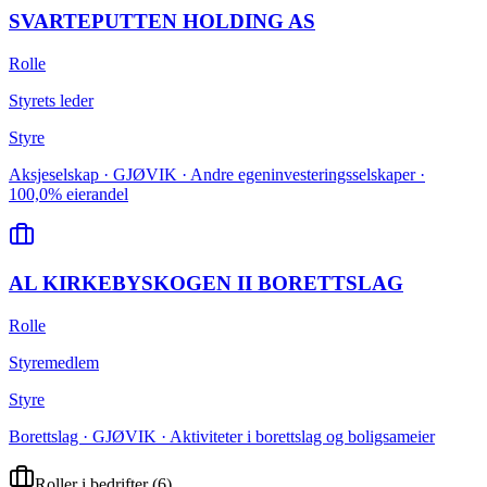
SVARTEPUTTEN HOLDING AS
Rolle
Styrets leder
Styre
Aksjeselskap · GJØVIK · Andre egeninvesteringsselskaper ·
100,0% eierandel
AL KIRKEBYSKOGEN II BORETTSLAG
Rolle
Styremedlem
Styre
Borettslag · GJØVIK · Aktiviteter i borettslag og boligsameier
Roller i bedrifter
(
6
)