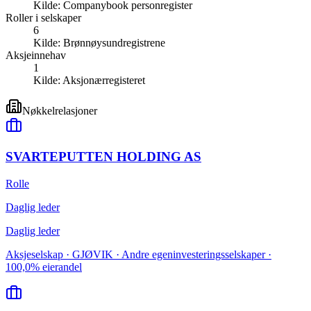
Kilde:
Companybook personregister
Roller i selskaper
6
Kilde:
Brønnøysundregistrene
Aksjeinnehav
1
Kilde:
Aksjonærregisteret
Nøkkelrelasjoner
SVARTEPUTTEN HOLDING AS
Rolle
Daglig leder
Daglig leder
Aksjeselskap · GJØVIK · Andre egeninvesteringsselskaper ·
100,0% eierandel