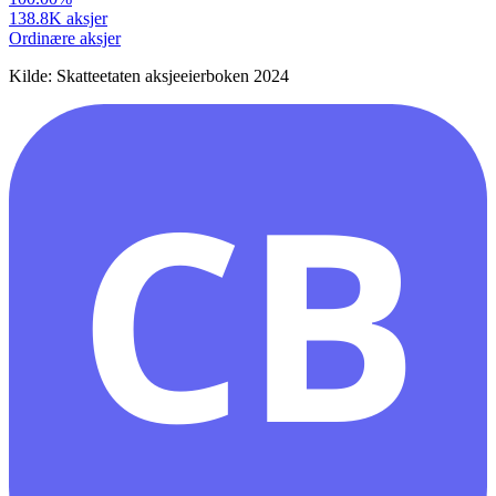
138.8K
aksjer
Ordinære aksjer
Kilde: Skatteetaten aksjeeierboken 2024
CB