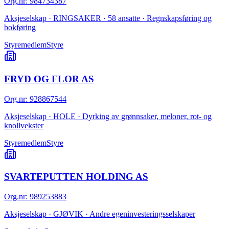
Org.nr
:
984734387
Aksjeselskap · RINGSAKER · 58 ansatte · Regnskapsføring og
bokføring
Styremedlem
Styre
FRYD OG FLOR AS
Org.nr
:
928867544
Aksjeselskap · HOLE · Dyrking av grønnsaker, meloner, rot- og
knollvekster
Styremedlem
Styre
SVARTEPUTTEN HOLDING AS
Org.nr
:
989253883
Aksjeselskap · GJØVIK · Andre egeninvesteringsselskaper