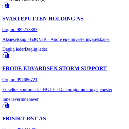
SVARTEPUTTEN HOLDING AS
Org.nr
:
989253883
Aksjeselskap · GJØVIK · Andre egeninvesteringsselskaper
Daglig leder
Daglig leder
FRODE EDVARDSEN STORM SUPPORT
Org.nr
:
997686721
Enkeltpersonforetak · HOLE · Dataprogrammeringstjenester
Innehaver
Innehaver
FRISIKT ØST AS