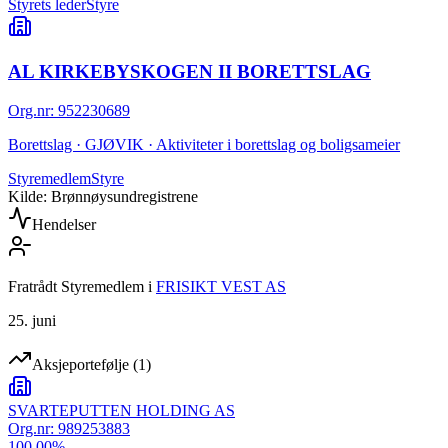
Styrets leder
Styre
AL KIRKEBYSKOGEN II BORETTSLAG
Org.nr
:
952230689
Borettslag · GJØVIK · Aktiviteter i borettslag og boligsameier
Styremedlem
Styre
Kilde: Brønnøysundregistrene
Hendelser
Fratrådt Styremedlem
i
FRISIKT VEST AS
25. juni
Aksjeportefølje
(
1
)
SVARTEPUTTEN HOLDING AS
Org.nr:
989253883
100.00
%