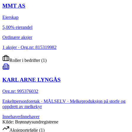
MMT AS
Eierskap
5,00% eierandel
Ordinære aksjer
1 aksjer · Org.nr: 815319982
Roller i bedrifter
(
1
)
KARL ARNE LYNGÅS
Org.nr
:
995376032
Enkeltpersonforetak · MÅLSELV · Melkeproduksjon på storfe og
oppdrett av melkekyr
Innehaver
Innehaver
Kilde: Brønnøysundregistrene
Aksjeportefølje
(
1
)