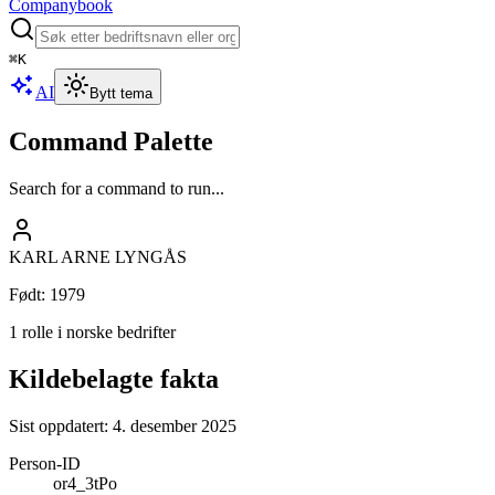
Companybook
⌘
K
AI
Bytt tema
Command Palette
Search for a command to run...
KARL ARNE LYNGÅS
Født
:
1979
1 rolle i norske bedrifter
Kildebelagte fakta
Sist oppdatert:
4. desember 2025
Person-ID
or4_3tPo