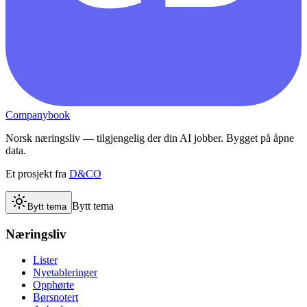
Companybook
Norsk næringsliv — tilgjengelig der din AI jobber. Bygget på åpne
data.
Et prosjekt fra
D&CO
Bytt tema
Bytt tema
Næringsliv
Lister
Nyetableringer
Opphørte
Børsnotert