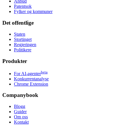
Anbud
Patentsok
Fylker og kommuner
Det offentlige
Staten
Stortinget
Regjeringen
Politikere
Produkter
beta
For AI-agenter
Konkurrentanalyse
Chrome Extension
Companybook
Blogg
Guider
Om oss
Kontakt