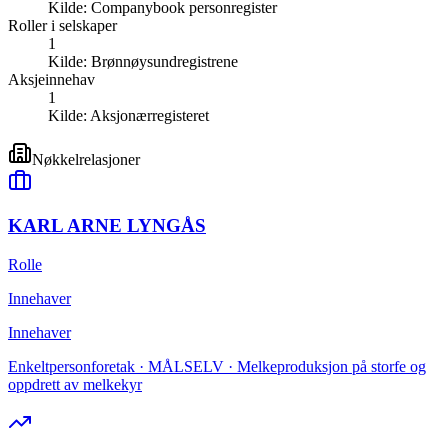
Kilde:
Companybook personregister
Roller i selskaper
1
Kilde:
Brønnøysundregistrene
Aksjeinnehav
1
Kilde:
Aksjonærregisteret
Nøkkelrelasjoner
KARL ARNE LYNGÅS
Rolle
Innehaver
Innehaver
Enkeltpersonforetak · MÅLSELV · Melkeproduksjon på storfe og
oppdrett av melkekyr