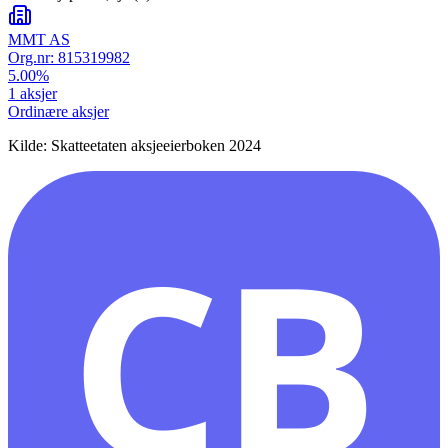
MMT AS
Org.nr:
815319982
5.00
%
1
aksjer
Ordinære aksjer
Kilde: Skatteetaten aksjeeierboken 2024
CB