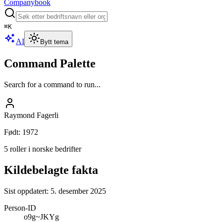
Companybook
⌘
K
AI
Bytt tema
Command Palette
Search for a command to run...
Raymond Fagerli
Født
:
1972
5 roller i norske bedrifter
Kildebelagte fakta
Sist oppdatert:
5. desember 2025
Person-ID
o9g~JKYg