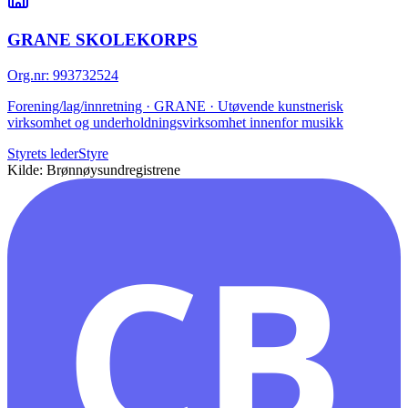
GRANE SKOLEKORPS
Org.nr
:
993732524
Forening/lag/innretning · GRANE · Utøvende kunstnerisk
virksomhet og underholdningsvirksomhet innenfor musikk
Styrets leder
Styre
Kilde: Brønnøysundregistrene
CB