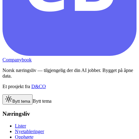
Companybook
Norsk næringsliv — tilgjengelig der din AI jobber. Bygget på åpne
data.
Et prosjekt fra
D&CO
Bytt tema
Bytt tema
Næringsliv
Lister
Nyetableringer
Opphørte