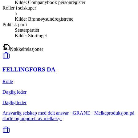
Kilde:
Companybook personregister
Roller i selskaper
5
Kilde:
Brønnøysundregistrene
Politisk parti
Senterpartiet
Kilde:
Stortinget
Nøkkelrelasjoner
FELLINGFORS DA
Rolle
Daglig leder
Daglig leder
Ansvarlig selskap med delt ansvar · GRANE · Melkeproduksjon på
storfe og oppdrett av melkekyr