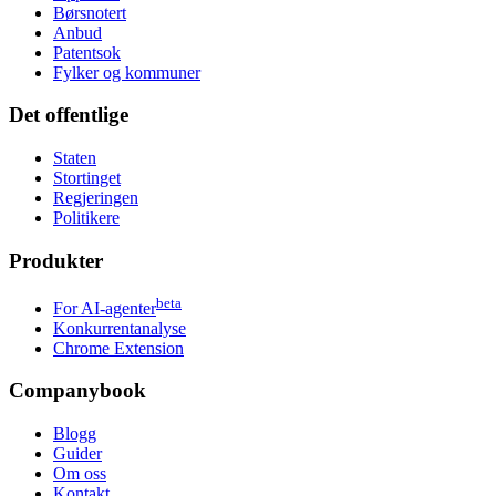
Børsnotert
Anbud
Patentsok
Fylker og kommuner
Det offentlige
Staten
Stortinget
Regjeringen
Politikere
Produkter
beta
For AI-agenter
Konkurrentanalyse
Chrome Extension
Companybook
Blogg
Guider
Om oss
Kontakt