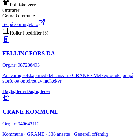
Politiske verv
Ordfører
Grane kommune
Se på stortinget.no
Roller i bedrifter
(
5
)
FELLINGFORS DA
Org.nr
:
987288493
Ansvarlig selskap med delt ansvar · GRANE · Melkeproduksjon på
storfe og oppdrett av melkekyr
Daglig leder
Daglig leder
GRANE KOMMUNE
Org.nr
:
940643112
Kommune · GRANE · 336 ansatte · Generell offentlig