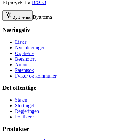
Et prosjekt fra
D&CO
Bytt tema
Bytt tema
Næringsliv
Lister
Nyetableringer
Opphørte
Børsnotert
Anbud
Patentsok
Fylker og kommuner
Det offentlige
Staten
Stortinget
Regjeringen
Politikere
Produkter