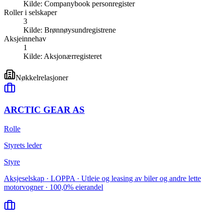
Kilde:
Companybook personregister
Roller i selskaper
3
Kilde:
Brønnøysundregistrene
Aksjeinnehav
1
Kilde:
Aksjonærregisteret
Nøkkelrelasjoner
ARCTIC GEAR AS
Rolle
Styrets leder
Styre
Aksjeselskap · LOPPA · Utleie og leasing av biler og andre lette
motorvogner · 100,0% eierandel