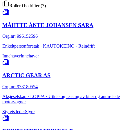
Roller i bedrifter
(
3
)
MÁHTTE ÁNTE JOHANSEN SARA
Org.nr
:
996152596
Enkeltpersonforetak · KAUTOKEINO · Reindrift
Innehaver
Innehaver
ARCTIC GEAR AS
Org.nr
:
933189554
Aksjeselskap · LOPPA · Utleie og leasing av biler og andre lette
motorvogner
Styrets leder
Styre