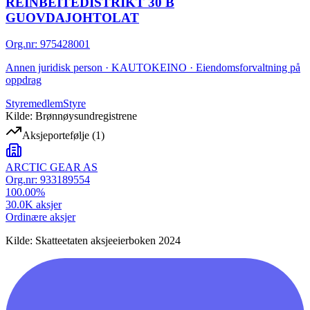
REINBEITEDISTRIKT 30 B
GUOVDAJOHTOLAT
Org.nr
:
975428001
Annen juridisk person · KAUTOKEINO · Eiendomsforvaltning på
oppdrag
Styremedlem
Styre
Kilde: Brønnøysundregistrene
Aksjeportefølje
(
1
)
ARCTIC GEAR AS
Org.nr:
933189554
100.00
%
30.0K
aksjer
Ordinære aksjer
Kilde: Skatteetaten aksjeeierboken 2024