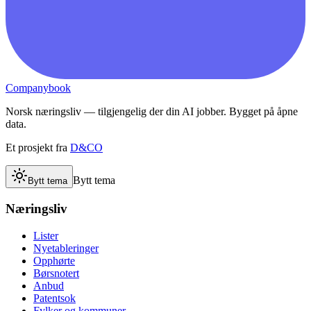
Companybook
Norsk næringsliv — tilgjengelig der din AI jobber. Bygget på åpne
data.
Et prosjekt fra
D&CO
Bytt tema
Bytt tema
Næringsliv
Lister
Nyetableringer
Opphørte
Børsnotert
Anbud
Patentsok
Fylker og kommuner