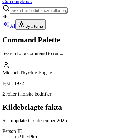
Companybook
⌘
K
AI
Bytt tema
Command Palette
Search for a command to run...
Michael Thyrring Engsig
Født
:
1972
2 roller i norske bedrifter
Kildebelagte fakta
Sist oppdatert:
5. desember 2025
Person-ID
m2JHcPlm