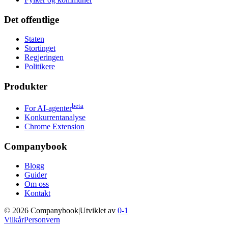
Det offentlige
Staten
Stortinget
Regjeringen
Politikere
Produkter
beta
For AI-agenter
Konkurrentanalyse
Chrome Extension
Companybook
Blogg
Guider
Om oss
Kontakt
©
2026
Companybook
|
Utviklet av
0-1
Vilkår
Personvern