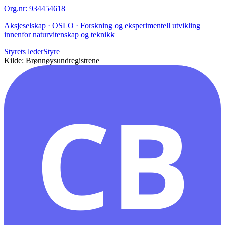
Org.nr
:
934454618
Aksjeselskap · OSLO · Forskning og eksperimentell utvikling
innenfor naturvitenskap og teknikk
Styrets leder
Styre
Kilde: Brønnøysundregistrene
CB