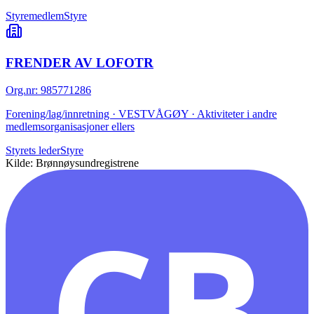
Styremedlem
Styre
FRENDER AV LOFOTR
Org.nr
:
985771286
Forening/lag/innretning · VESTVÅGØY · Aktiviteter i andre
medlemsorganisasjoner ellers
Styrets leder
Styre
Kilde: Brønnøysundregistrene
CB