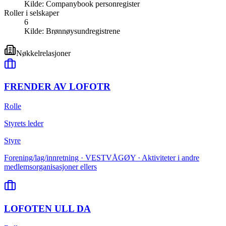
Kilde:
Companybook personregister
Roller i selskaper
6
Kilde:
Brønnøysundregistrene
Nøkkelrelasjoner
FRENDER AV LOFOTR
Rolle
Styrets leder
Styre
Forening/lag/innretning · VESTVÅGØY · Aktiviteter i andre
medlemsorganisasjoner ellers
LOFOTEN ULL DA