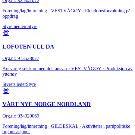
Org.nr
:
825341072
Forening/lag/innretning · VESTVÅGØY · Eiendomsforvaltning på
oppdrag
Styremedlem
Styre
LOFOTEN ULL DA
Org.nr
:
913528077
Ansvarlig selskap med delt ansvar · VESTVÅGØY · Produksjon av
yttertøy
Styrets leder
Styre
VÅRT NYE NORGE NORDLAND
Org.nr
:
934320069
Forening/lag/innretning · GILDESKÅL · Aktiviteter i partipolitiske
organisasjoner