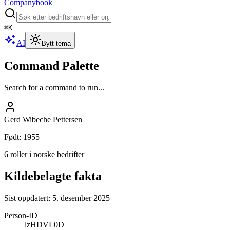
Companybook
⌘
K
AI
Bytt tema
Command Palette
Search for a command to run...
Gerd Wibeche Pettersen
Født
:
1955
6 roller i norske bedrifter
Kildebelagte fakta
Sist oppdatert:
5. desember 2025
Person-ID
lzHDVL0D