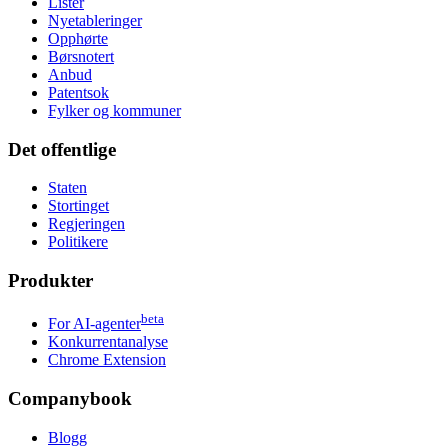
Lister
Nyetableringer
Opphørte
Børsnotert
Anbud
Patentsok
Fylker og kommuner
Det offentlige
Staten
Stortinget
Regjeringen
Politikere
Produkter
beta
For AI-agenter
Konkurrentanalyse
Chrome Extension
Companybook
Blogg