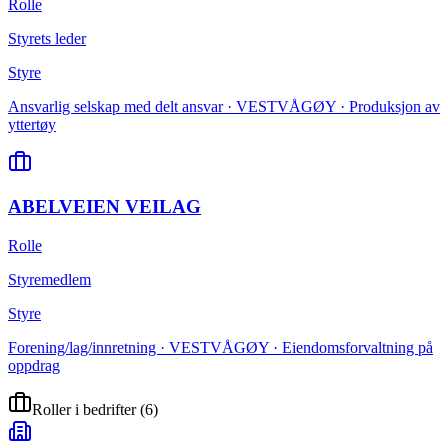
Rolle
Styrets leder
Styre
Ansvarlig selskap med delt ansvar · VESTVÅGØY · Produksjon av
yttertøy
ABELVEIEN VEILAG
Rolle
Styremedlem
Styre
Forening/lag/innretning · VESTVÅGØY · Eiendomsforvaltning på
oppdrag
Roller i bedrifter
(
6
)