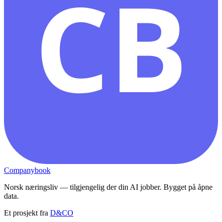
CB
Companybook
Norsk næringsliv — tilgjengelig der din AI jobber. Bygget på åpne
data.
Et prosjekt fra
D&CO