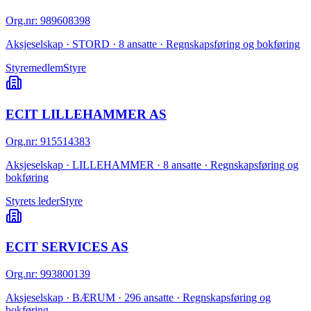
Org.nr
:
989608398
Aksjeselskap · STORD · 8 ansatte · Regnskapsføring og bokføring
Styremedlem
Styre
ECIT LILLEHAMMER AS
Org.nr
:
915514383
Aksjeselskap · LILLEHAMMER · 8 ansatte · Regnskapsføring og
bokføring
Styrets leder
Styre
ECIT SERVICES AS
Org.nr
:
993800139
Aksjeselskap · BÆRUM · 296 ansatte · Regnskapsføring og
bokføring