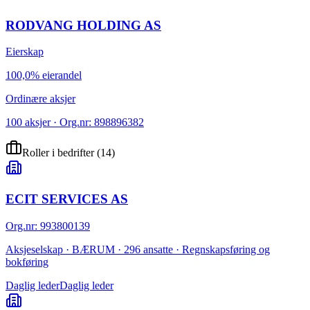
RODVANG HOLDING AS
Eierskap
100,0% eierandel
Ordinære aksjer
100 aksjer · Org.nr: 898896382
Roller i bedrifter
(
14
)
ECIT SERVICES AS
Org.nr
:
993800139
Aksjeselskap · BÆRUM · 296 ansatte · Regnskapsføring og
bokføring
Daglig leder
Daglig leder