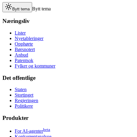
Bytt tema
Bytt tema
Næringsliv
Lister
Nyetableringer
Opphørte
Børsnotert
Anbud
Patentsok
Fylker og kommuner
Det offentlige
Staten
Stortinget
Regjeringen
Politikere
Produkter
beta
For AI-agenter
Konkurrentanalyse