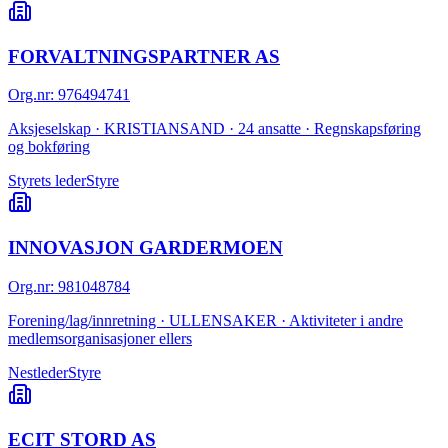
FORVALTNINGSPARTNER AS
Org.nr
:
976494741
Aksjeselskap · KRISTIANSAND · 24 ansatte · Regnskapsføring
og bokføring
Styrets leder
Styre
INNOVASJON GARDERMOEN
Org.nr
:
981048784
Forening/lag/innretning · ULLENSAKER · Aktiviteter i andre
medlemsorganisasjoner ellers
Nestleder
Styre
ECIT STORD AS