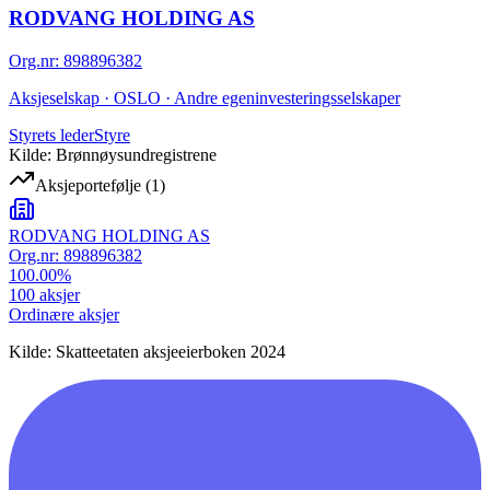
RODVANG HOLDING AS
Org.nr
:
898896382
Aksjeselskap · OSLO · Andre egeninvesteringsselskaper
Styrets leder
Styre
Kilde: Brønnøysundregistrene
Aksjeportefølje
(
1
)
RODVANG HOLDING AS
Org.nr:
898896382
100.00
%
100
aksjer
Ordinære aksjer
Kilde: Skatteetaten aksjeeierboken 2024