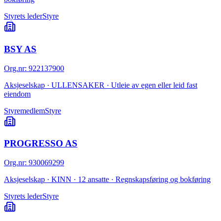
Styrets leder
Styre
BSY AS
Org.nr
:
922137900
Aksjeselskap · ULLENSAKER · Utleie av egen eller leid fast
eiendom
Styremedlem
Styre
PROGRESSO AS
Org.nr
:
930069299
Aksjeselskap · KINN · 12 ansatte · Regnskapsføring og bokføring
Styrets leder
Styre