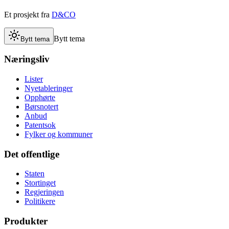
Et prosjekt fra
D&CO
Bytt tema
Bytt tema
Næringsliv
Lister
Nyetableringer
Opphørte
Børsnotert
Anbud
Patentsok
Fylker og kommuner
Det offentlige
Staten
Stortinget
Regjeringen
Politikere
Produkter