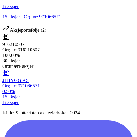
B-aksjer
15 aksjer · Org.nr: 971066571
Aksjeportefølje
(
2
)
916210507
Org.nr:
916210507
100.00
%
30
aksjer
Ordinære aksjer
JI BYGG AS
Org.nr:
971066571
0.50
%
15
aksjer
B-aksjer
Kilde: Skatteetaten aksjeeierboken 2024