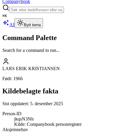
Companybook
⌘
K
AI
Bytt tema
Command Palette
Search for a command to run...
LARS ERIK KRISTIANSEN
Født
:
1966
Kildebelagte fakta
Sist oppdatert:
5. desember 2025
Person-ID
jkqsN3Nh
Kilde:
Companybook personregister
Aksjeinnehav