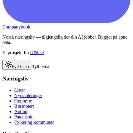
Companybook
Norsk næringsliv — tilgjengelig der din AI jobber. Bygget på åpne
data.
Et prosjekt fra
D&CO
Bytt tema
Bytt tema
Næringsliv
Lister
Nyetableringer
Opphørte
Børsnotert
Anbud
Patentsok
Fylker og kommuner