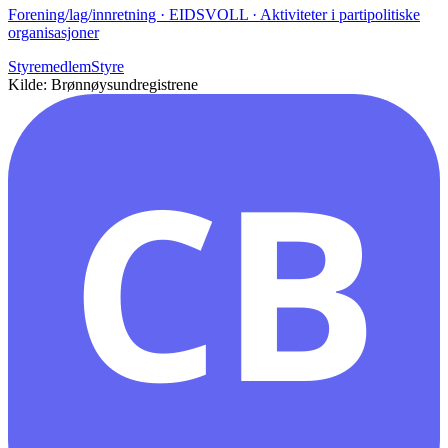
Forening/lag/innretning · EIDSVOLL · Aktiviteter i partipolitiske
organisasjoner
Styremedlem
Styre
Kilde: Brønnøysundregistrene
CB