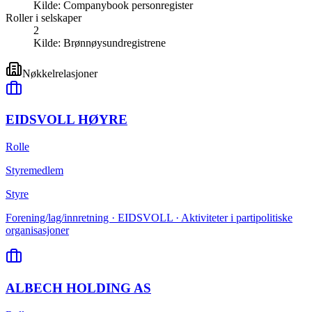
Kilde:
Companybook personregister
Roller i selskaper
2
Kilde:
Brønnøysundregistrene
Nøkkelrelasjoner
EIDSVOLL HØYRE
Rolle
Styremedlem
Styre
Forening/lag/innretning · EIDSVOLL · Aktiviteter i partipolitiske
organisasjoner
ALBECH HOLDING AS