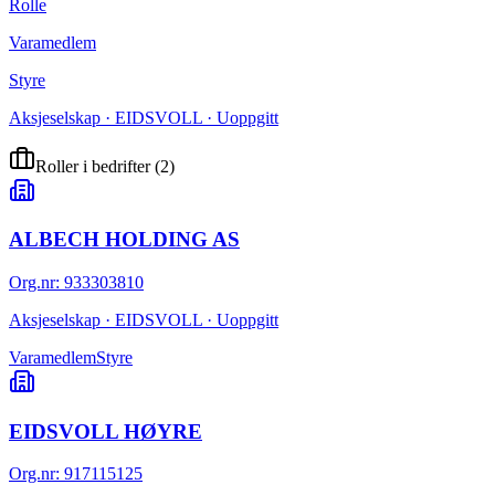
Rolle
Varamedlem
Styre
Aksjeselskap · EIDSVOLL · Uoppgitt
Roller i bedrifter
(
2
)
ALBECH HOLDING AS
Org.nr
:
933303810
Aksjeselskap · EIDSVOLL · Uoppgitt
Varamedlem
Styre
EIDSVOLL HØYRE
Org.nr
:
917115125