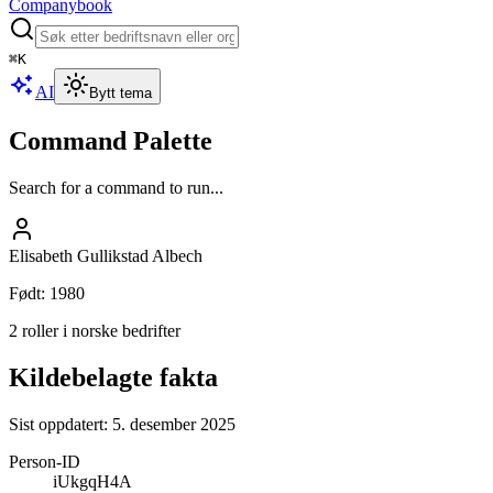
Companybook
⌘
K
AI
Bytt tema
Command Palette
Search for a command to run...
Elisabeth Gullikstad Albech
Født
:
1980
2 roller i norske bedrifter
Kildebelagte fakta
Sist oppdatert:
5. desember 2025
Person-ID
iUkgqH4A