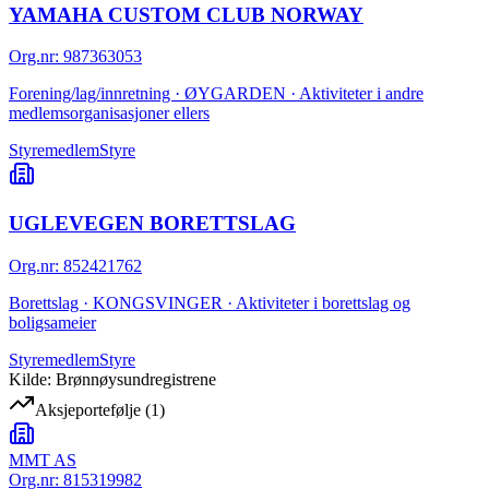
YAMAHA CUSTOM CLUB NORWAY
Org.nr
:
987363053
Forening/lag/innretning · ØYGARDEN · Aktiviteter i andre
medlemsorganisasjoner ellers
Styremedlem
Styre
UGLEVEGEN BORETTSLAG
Org.nr
:
852421762
Borettslag · KONGSVINGER · Aktiviteter i borettslag og
boligsameier
Styremedlem
Styre
Kilde: Brønnøysundregistrene
Aksjeportefølje
(
1
)
MMT AS
Org.nr:
815319982