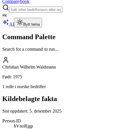
Companybook
⌘
K
AI
Bytt tema
Command Palette
Search for a command to run...
Christian Wilhelm Waldmann
Født
:
1975
1 rolle i norske bedrifter
Kildebelagte fakta
Sist oppdatert:
5. desember 2025
Person-ID
hVnoRjgp