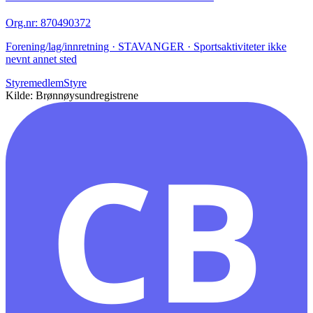
Org.nr
:
870490372
Forening/lag/innretning · STAVANGER · Sportsaktiviteter ikke
nevnt annet sted
Styremedlem
Styre
Kilde: Brønnøysundregistrene
CB