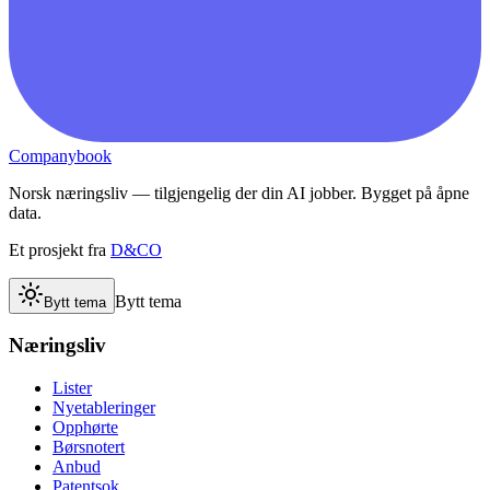
Companybook
Norsk næringsliv — tilgjengelig der din AI jobber. Bygget på åpne
data.
Et prosjekt fra
D&CO
Bytt tema
Bytt tema
Næringsliv
Lister
Nyetableringer
Opphørte
Børsnotert
Anbud
Patentsok