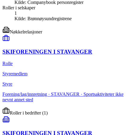
Kilde:
Companybook personregister
Roller i selskaper
1
Kilde:
Brønnøysundregistrene
Nøkkelrelasjoner
SKIFORENINGEN I STAVANGER
Rolle
Styremedlem
Styre
Forening/lag/innretning · STAVANGER · Sportsaktiviteter ikke
nevnt annet sted
Roller i bedrifter
(
1
)
SKIFORENINGEN I STAVANGER