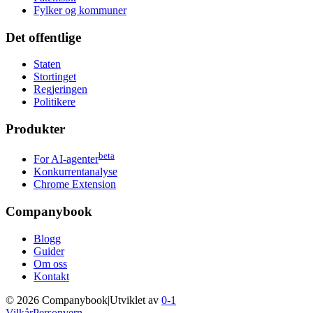
Fylker og kommuner
Det offentlige
Staten
Stortinget
Regjeringen
Politikere
Produkter
beta
For AI-agenter
Konkurrentanalyse
Chrome Extension
Companybook
Blogg
Guider
Om oss
Kontakt
©
2026
Companybook
|
Utviklet av
0-1
Vilkår
Personvern