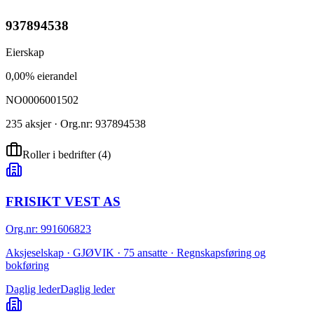
937894538
Eierskap
0,00% eierandel
NO0006001502
235 aksjer · Org.nr: 937894538
Roller i bedrifter
(
4
)
FRISIKT VEST AS
Org.nr
:
991606823
Aksjeselskap · GJØVIK · 75 ansatte · Regnskapsføring og
bokføring
Daglig leder
Daglig leder