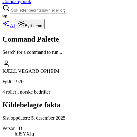
Companybook
⌘
K
AI
Bytt tema
Command Palette
Search for a command to run...
KJELL VEGARD OPHEIM
Født
:
1970
4 roller i norske bedrifter
Kildebelagte fakta
Sist oppdatert:
5. desember 2025
Person-ID
hIlSYXIq