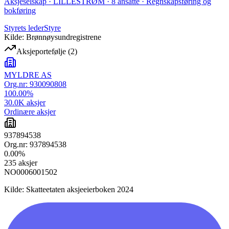
Aksjeselskap · LILLESTRØM · 8 ansatte · Regnskapsføring og
bokføring
Styrets leder
Styre
Kilde: Brønnøysundregistrene
Aksjeportefølje
(
2
)
MYLDRE AS
Org.nr:
930090808
100.00
%
30.0K
aksjer
Ordinære aksjer
937894538
Org.nr:
937894538
0.00
%
235
aksjer
NO0006001502
Kilde: Skatteetaten aksjeeierboken 2024