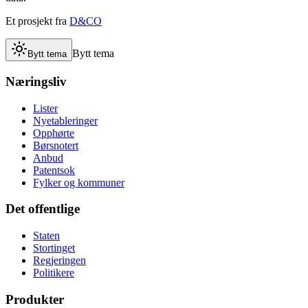
Et prosjekt fra
D&CO
Bytt tema
Bytt tema
Næringsliv
Lister
Nyetableringer
Opphørte
Børsnotert
Anbud
Patentsok
Fylker og kommuner
Det offentlige
Staten
Stortinget
Regjeringen
Politikere
Produkter