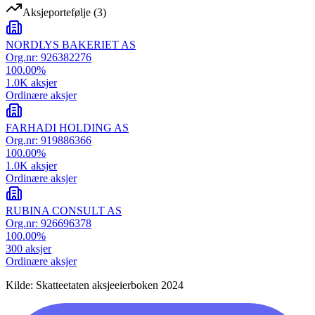
Aksjeportefølje
(
3
)
NORDLYS BAKERIET AS
Org.nr:
926382276
100.00
%
1.0K
aksjer
Ordinære aksjer
FARHADI HOLDING AS
Org.nr:
919886366
100.00
%
1.0K
aksjer
Ordinære aksjer
RUBINA CONSULT AS
Org.nr:
926696378
100.00
%
300
aksjer
Ordinære aksjer
Kilde: Skatteetaten aksjeeierboken 2024