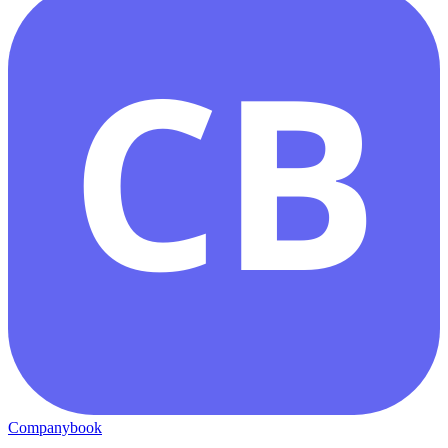
CB
Companybook