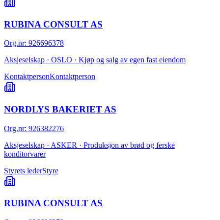
RUBINA CONSULT AS
Org.nr
:
926696378
Aksjeselskap · OSLO · Kjøp og salg av egen fast eiendom
Kontaktperson
Kontaktperson
NORDLYS BAKERIET AS
Org.nr
:
926382276
Aksjeselskap · ASKER · Produksjon av brød og ferske
konditorvarer
Styrets leder
Styre
RUBINA CONSULT AS