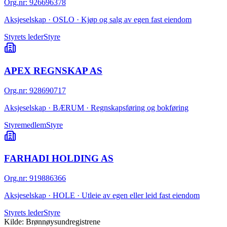
Org.nr
:
926696378
Aksjeselskap · OSLO · Kjøp og salg av egen fast eiendom
Styrets leder
Styre
APEX REGNSKAP AS
Org.nr
:
928690717
Aksjeselskap · BÆRUM · Regnskapsføring og bokføring
Styremedlem
Styre
FARHADI HOLDING AS
Org.nr
:
919886366
Aksjeselskap · HOLE · Utleie av egen eller leid fast eiendom
Styrets leder
Styre
Kilde: Brønnøysundregistrene