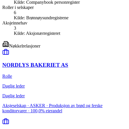
Kilde:
Companybook personregister
Roller i selskaper
6
Kilde:
Brønnøysundregistrene
Aksjeinnehav
3
Kilde:
Aksjonærregisteret
Nøkkelrelasjoner
NORDLYS BAKERIET AS
Rolle
Daglig leder
Daglig leder
Aksjeselskap · ASKER · Produksjon av brød og ferske
konditorvarer · 100,0% eierandel