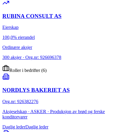
RUBINA CONSULT AS
Eierskap
100,0% eierandel
Ordinære aksjer
300 aksjer · Org.nr: 926696378
Roller i bedrifter
(
6
)
NORDLYS BAKERIET AS
Org.nr
:
926382276
Aksjeselskap · ASKER · Produksjon av brød og ferske
konditorvarer
Daglig leder
Daglig leder