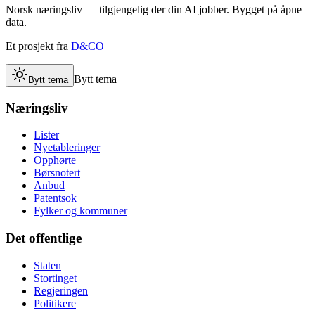
Norsk næringsliv — tilgjengelig der din AI jobber. Bygget på åpne
data.
Et prosjekt fra
D&CO
Bytt tema
Bytt tema
Næringsliv
Lister
Nyetableringer
Opphørte
Børsnotert
Anbud
Patentsok
Fylker og kommuner
Det offentlige
Staten
Stortinget
Regjeringen
Politikere