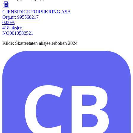
GJENSIDIGE FORSIKRING ASA
Org.nr:
995568217
0.00
%
418
aksjer
NO0010582521
Kilde: Skatteetaten aksjeeierboken 2024
CB