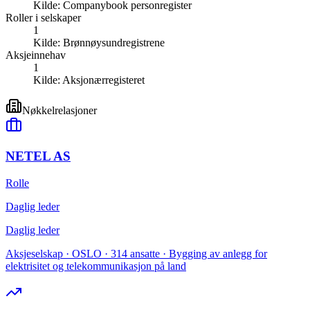
Kilde:
Companybook personregister
Roller i selskaper
1
Kilde:
Brønnøysundregistrene
Aksjeinnehav
1
Kilde:
Aksjonærregisteret
Nøkkelrelasjoner
NETEL AS
Rolle
Daglig leder
Daglig leder
Aksjeselskap · OSLO · 314 ansatte · Bygging av anlegg for
elektrisitet og telekommunikasjon på land