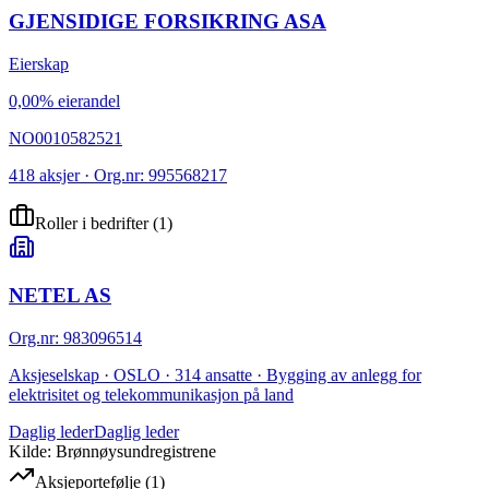
GJENSIDIGE FORSIKRING ASA
Eierskap
0,00% eierandel
NO0010582521
418 aksjer · Org.nr: 995568217
Roller i bedrifter
(
1
)
NETEL AS
Org.nr
:
983096514
Aksjeselskap · OSLO · 314 ansatte · Bygging av anlegg for
elektrisitet og telekommunikasjon på land
Daglig leder
Daglig leder
Kilde: Brønnøysundregistrene
Aksjeportefølje
(
1
)