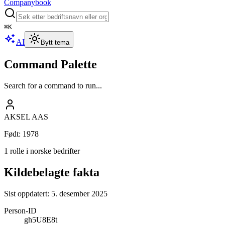
Companybook
⌘
K
AI
Bytt tema
Command Palette
Search for a command to run...
AKSEL AAS
Født
:
1978
1 rolle i norske bedrifter
Kildebelagte fakta
Sist oppdatert:
5. desember 2025
Person-ID
gh5U8E8t