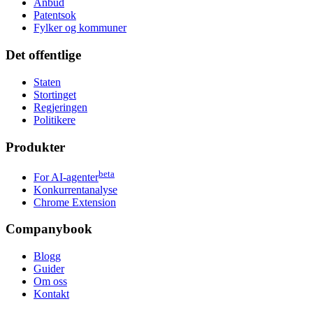
Anbud
Patentsok
Fylker og kommuner
Det offentlige
Staten
Stortinget
Regjeringen
Politikere
Produkter
beta
For AI-agenter
Konkurrentanalyse
Chrome Extension
Companybook
Blogg
Guider
Om oss
Kontakt