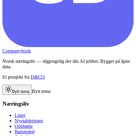
Companybook
Norsk næringsliv — tilgjengelig der din AI jobber. Bygget på åpne
data.
Et prosjekt fra
D&CO
Bytt tema
Bytt tema
Næringsliv
Lister
Nyetableringer
Opphørte
Børsnotert