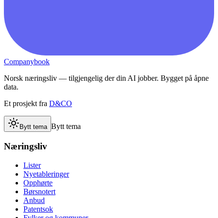
Companybook
Norsk næringsliv — tilgjengelig der din AI jobber. Bygget på åpne
data.
Et prosjekt fra
D&CO
Bytt tema
Bytt tema
Næringsliv
Lister
Nyetableringer
Opphørte
Børsnotert
Anbud
Patentsok
Fylker og kommuner