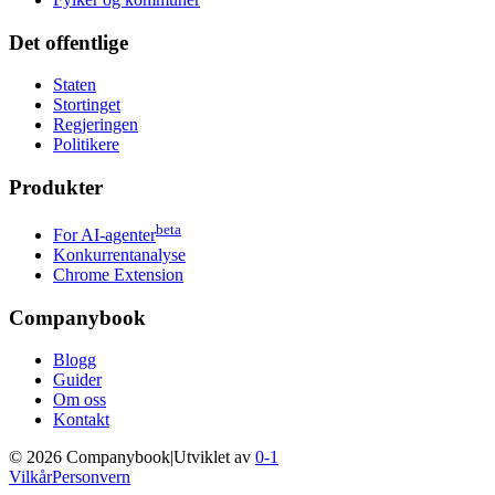
Det offentlige
Staten
Stortinget
Regjeringen
Politikere
Produkter
beta
For AI-agenter
Konkurrentanalyse
Chrome Extension
Companybook
Blogg
Guider
Om oss
Kontakt
©
2026
Companybook
|
Utviklet av
0-1
Vilkår
Personvern