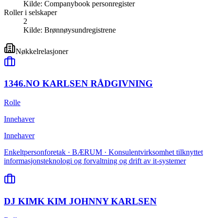
Kilde:
Companybook personregister
Roller i selskaper
2
Kilde:
Brønnøysundregistrene
Nøkkelrelasjoner
1346.NO KARLSEN RÅDGIVNING
Rolle
Innehaver
Innehaver
Enkeltpersonforetak · BÆRUM · Konsulentvirksomhet tilknyttet
informasjonsteknologi og forvaltning og drift av it-systemer
DJ KIMK KIM JOHNNY KARLSEN