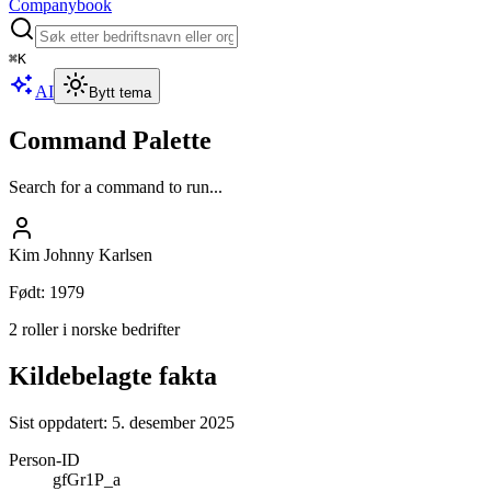
Companybook
⌘
K
AI
Bytt tema
Command Palette
Search for a command to run...
Kim Johnny Karlsen
Født
:
1979
2 roller i norske bedrifter
Kildebelagte fakta
Sist oppdatert:
5. desember 2025
Person-ID
gfGr1P_a