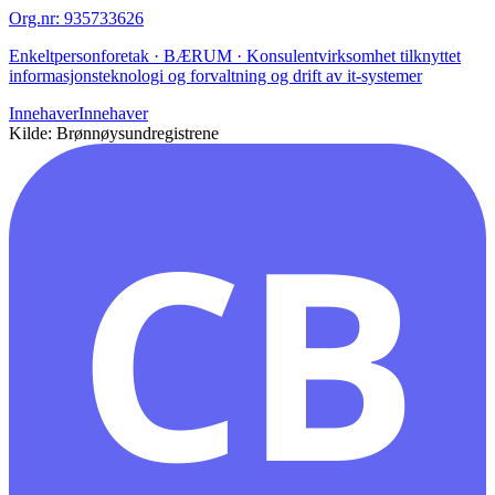
Org.nr
:
935733626
Enkeltpersonforetak · BÆRUM · Konsulentvirksomhet tilknyttet
informasjonsteknologi og forvaltning og drift av it-systemer
Innehaver
Innehaver
Kilde: Brønnøysundregistrene
CB