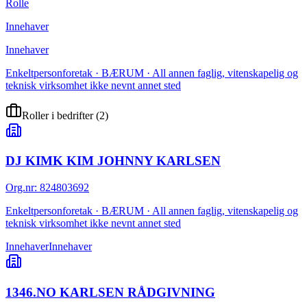
Rolle
Innehaver
Innehaver
Enkeltpersonforetak · BÆRUM · All annen faglig, vitenskapelig og
teknisk virksomhet ikke nevnt annet sted
Roller i bedrifter
(
2
)
DJ KIMK KIM JOHNNY KARLSEN
Org.nr
:
824803692
Enkeltpersonforetak · BÆRUM · All annen faglig, vitenskapelig og
teknisk virksomhet ikke nevnt annet sted
Innehaver
Innehaver
1346.NO KARLSEN RÅDGIVNING