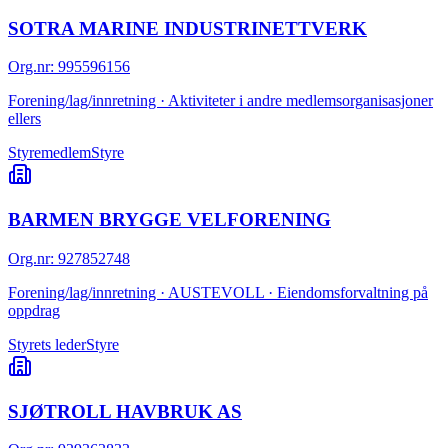
SOTRA MARINE INDUSTRINETTVERK
Org.nr
:
995596156
Forening/lag/innretning · Aktiviteter i andre medlemsorganisasjoner
ellers
Styremedlem
Styre
BARMEN BRYGGE VELFORENING
Org.nr
:
927852748
Forening/lag/innretning · AUSTEVOLL · Eiendomsforvaltning på
oppdrag
Styrets leder
Styre
SJØTROLL HAVBRUK AS