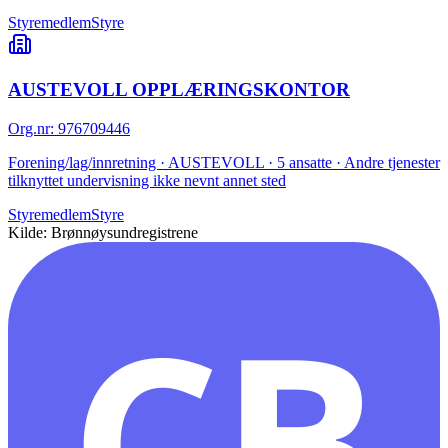
Styremedlem
Styre
AUSTEVOLL OPPLÆRINGSKONTOR
Org.nr
:
976709446
Forening/lag/innretning · AUSTEVOLL · 5 ansatte · Andre tjenester
tilknyttet undervisning ikke nevnt annet sted
Styremedlem
Styre
Kilde: Brønnøysundregistrene
CB