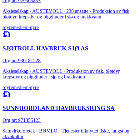
Org.nr
:
929363833
Aksjeselskap · AUSTEVOLL · 238 ansatte · Produksjon av fisk,
bløtdyr, krepsdyr og pigghuder i sjø og brakkvann
Styremedlem
Styre
SJØTROLL HAVBRUK SJØ AS
Org.nr
:
930181528
Aksjeselskap · AUSTEVOLL · Produksjon av fisk, bløtdyr,
krepsdyr og pigghuder i sjø og brakkvann
Styremedlem
Styre
SUNNHORDLAND HAVBRUKSRING SA
Org.nr
:
971355123
Samvirkeforetak · BØMLO · Tjenester tilknyttet fiske, fangst og
akvakultur