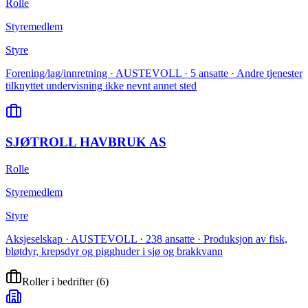
Rolle
Styremedlem
Styre
Forening/lag/innretning · AUSTEVOLL · 5 ansatte · Andre tjenester
tilknyttet undervisning ikke nevnt annet sted
SJØTROLL HAVBRUK AS
Rolle
Styremedlem
Styre
Aksjeselskap · AUSTEVOLL · 238 ansatte · Produksjon av fisk,
bløtdyr, krepsdyr og pigghuder i sjø og brakkvann
Roller i bedrifter
(
6
)