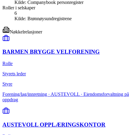
Kilde:
Companybook personregister
Roller i selskaper
6
Kilde:
Brønnøysundregistrene
Nøkkelrelasjoner
BARMEN BRYGGE VELFORENING
Rolle
Styrets leder
Styre
Forening/lag/innretning · AUSTEVOLL · Eiendomsforvaltning på
oppdrag
AUSTEVOLL OPPLÆRINGSKONTOR