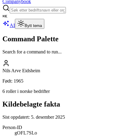
Companybook
⌘
K
AI
Bytt tema
Command Palette
Search for a command to run...
Nils Arve Eidsheim
Født
:
1965
6 roller i norske bedrifter
Kildebelagte fakta
Sist oppdatert:
5. desember 2025
Person-ID
gOFL7SLo