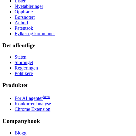
Lister
Nyetableringer
Opphørte
Børsnotert
Anbud
Patentsok
Fylker og kommuner
Det offentlige
Staten
Stortinget
Regjeringen
Politikere
Produkter
beta
For AI-agenter
Konkurrentanalyse
Chrome Extension
Companybook
Blogg